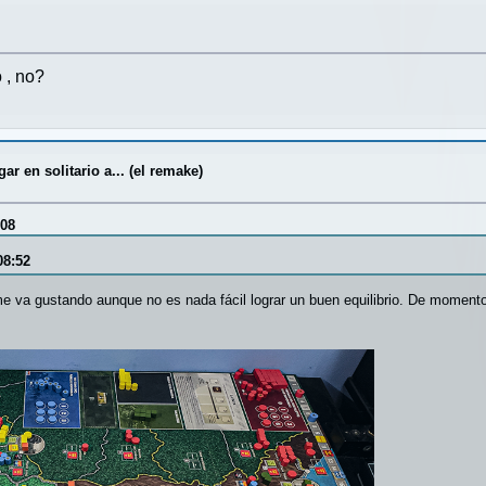
 , no?
r en solitario a... (el remake)
:08
08:52
e va gustando aunque no es nada fácil lograr un buen equilibrio. De momento