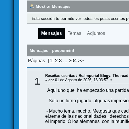
Mostrar Mensajes
Esta sección te permite ver todos los posts escritos
Mensajes
Temas
Adjuntos
Mensajes - peepermint
Páginas: [
1
]
2
3
...
304
>>
Reseñas escritas
/
Re:Imperial Elegy: The road
1
«
en:
01 de Agosto de 2026, 16:03:57 »
Aqui uno que ha empezado una partida a 6 
Solo un turno jugado, algunas impresio
- Mucho tema, mucho. Me.gusta que cada 
el.tema de las nacionalidades , derechos
el Imperio. O los alemanes con la.reunifi