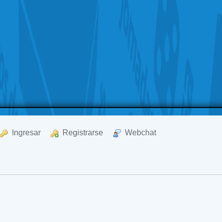
  Ingresar
  Registrarse
  Webchat