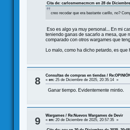
Cita de: carlosmemecmcm en 28 de Diciembre 
creo recodar que era bastante carillo, no? Com
Eso es algo ya muy personal... En mi cas
teniendo ganas de sacarlo a mesa, que n
comparado con otros wargames que tengo
Lo malo, como ha dicho petardo, es que h
Consultas de compras en tiendas
/
Re:OPINIÓ
8
«
en:
25 de Diciembre de 2025, 20:35:14 »
Ganar tiempo. Evidentemente mintio.
Wargames
/
Re:Nuevos Wargames de Devir
9
«
en:
20 de Diciembre de 2025, 20:57:35 »
Cita de: acv en 20 de Diciembre de 2025, 20:48