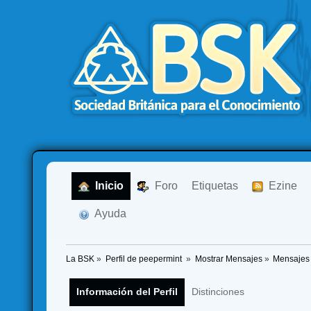
  Inicio
  Foro
Etiquetas
  Ezine
  Ayuda
La BSK
»
Perfil de peepermint 
»
Mostrar Mensajes
»
Mensajes
Información del Perfil
Distinciones