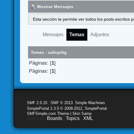
Mostrar Mensajes
Esta sección te permite ver todos los posts escritos
Mensajes
Temas
Adjuntos
Temas - sallopilig
Páginas: [
1
]
Páginas: [
1
]
SMF 2.0.15
|
SMF © 2013
,
Simple Machines
SimplePortal 2.3.5 © 2008-2012, SimplePortal
SMFSimple.com Theme | Skin Samp
Sitemap:
Boards
|
Topics
|
XML