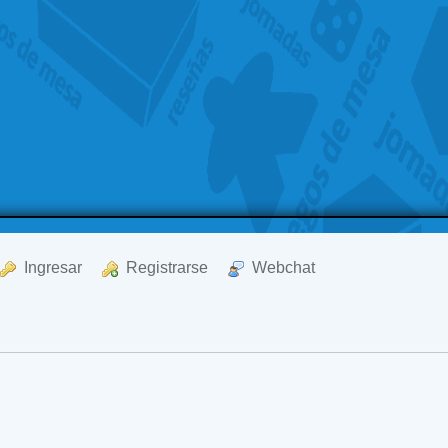
  Ingresar
  Registrarse
  Webchat