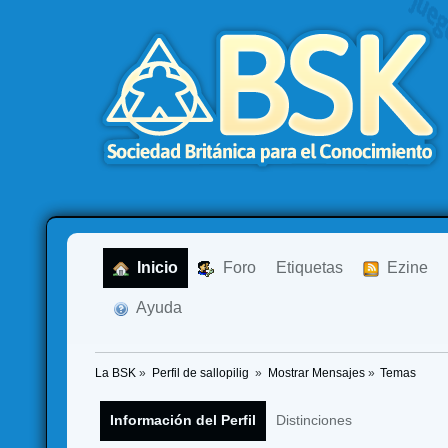
  Inicio
  Foro
Etiquetas
  Ezine
  Ayuda
La BSK
»
Perfil de sallopilig 
»
Mostrar Mensajes
»
Temas
Información del Perfil
Distinciones