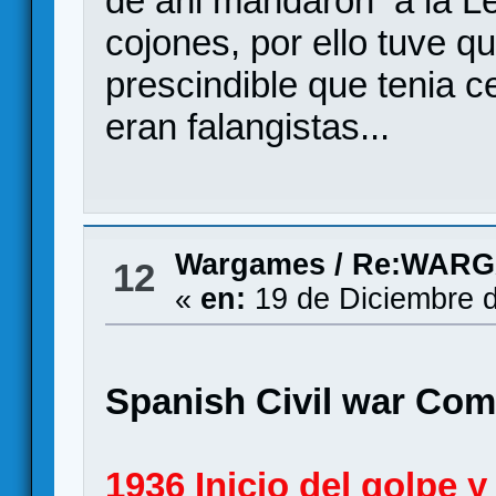
de ahi mandaron a la Le
cojones, por ello tuve qu
prescindible que tenia 
eran falangistas...
Wargames
/
Re:WARG
12
«
en:
19 de Diciembre d
Spanish Civil war Co
1936 Inicio del golpe y