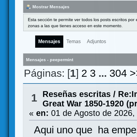
Mostrar Mensajes
Esta sección te permite ver todos los posts escritos por
zonas a las que tienes acceso en este momento.
Mensajes
Temas
Adjuntos
Mensajes - peepermint
Páginas: [
1
]
2
3
...
304
>
Reseñas escritas
/
Re:I
1
Great War 1850-1920 (p
«
en:
01 de Agosto de 2026,
Aqui uno que ha empez