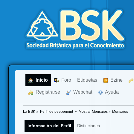
  Inicio
  Foro
Etiquetas
  Ezine
  Registrarse
  Webchat
  Ayuda
La BSK
»
Perfil de peepermint 
»
Mostrar Mensajes
»
Mensajes
Información del Perfil
Distinciones