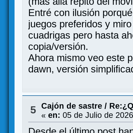
(más allá repito del mov
Entré con ilusión porqu
juegos preferidos y miro
cuadrigas pero hasta ah
copia/versión.
Ahora mismo veo este p
dawn, versión simplific
Cajón de sastre
/
Re:¿Q
5
«
en:
05 de Julio de 2026
Desde el último post ha