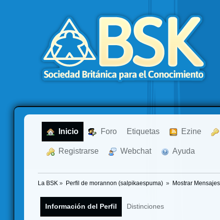
  Inicio
  Foro
Etiquetas
  Ezine
  Registrarse
  Webchat
  Ayuda
La BSK
»
Perfil de morannon (salpikaespuma) 
»
Mostrar Mensajes
Información del Perfil
Distinciones