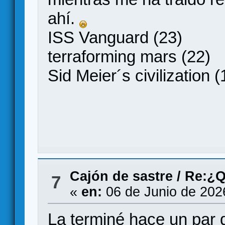
ahí.
ISS Vanguard (23)
terraforming mars (22)
Sid Meier´s civilization (
Cajón de sastre
/
Re:¿Q
7
«
en:
06 de Junio de 202
La terminé hace un par 