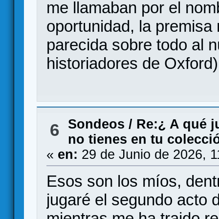
me llamaban por el nomb
oportunidad, la premisa
parecida sobre todo al 
historiadores de Oxford)
Sondeos
/
Re:¿ A qué j
6
no tienes en tu colecci
«
en:
29 de Junio de 2026, 1
Esos son los míos, den
jugaré el segundo acto 
mientras me ha traido re