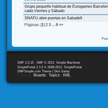
Grupo pequeño habitual de Eurogames Barcelona
cada Viernes y Sábado
SNAFU abre puertas en Sabadell
Páginas: [
1
]
2
3
...
8
>>
Pow
SMF 2.0.15
|
SMF © 2013
,
Simple Machines
SimplePortal 2.3.5 © 2008-2012, SimplePortal
SMFSimple.com Theme | Skin Samp
Sitemap:
Boards
|
Topics
|
XML