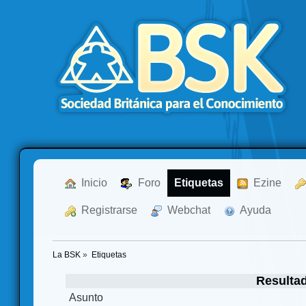
  Inicio
  Foro
Etiquetas
  Ezine
  Registrarse
  Webchat
  Ayuda
La BSK
»
Etiquetas
Resulta
Asunto