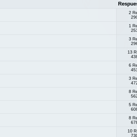
Respue
2 R
290
1 R
253
3 R
296
13 R
438
6 R
451
3 R
472
8 R
562
5 R
608
8 R
678
10 R
730