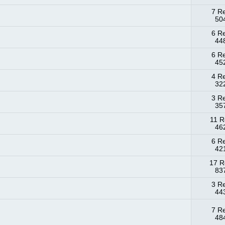
7 R
504
6 R
448
6 R
452
4 R
322
3 R
357
11 R
462
6 R
421
17 R
837
3 R
443
7 R
484