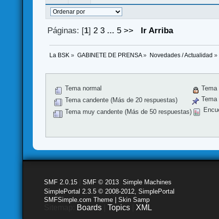
Páginas: [
1
]
2
3
...
5
>>
Ir Arriba
La BSK
»
GABINETE DE PRENSA
»
Novedades / Actualidad
»
Tema normal
Tema 
Tema f
Tema candente (Más de 20 respuestas)
Encu
Tema muy candente (Más de 50 respuestas)
SMF 2.0.15
|
SMF © 2013
,
Simple Machines
SimplePortal 2.3.5 © 2008-2012, SimplePortal
SMFSimple.com Theme | Skin Samp
Sitemap:
Boards
|
Topics
|
XML