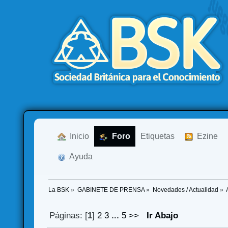
  Inicio
  Foro
Etiquetas
  Ezine
  Ayuda
La BSK
»
GABINETE DE PRENSA
»
Novedades / Actualidad
»
Páginas: [
1
]
2
3
...
5
>>
Ir Abajo