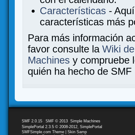
Características
- Aquí
características más 
Para más información a
favor consulte la
Wiki d
Machines
y compruebe 
quién ha hecho de SMF l
SMF 2.0.15
|
SMF © 2013
,
Simple Machines
SimplePortal 2.3.5 © 2008-2012, SimplePortal
SMFSimple.com Theme | Skin Samp