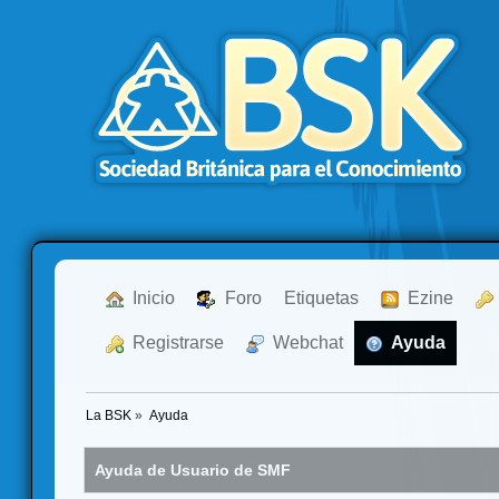
  Inicio
  Foro
Etiquetas
  Ezine
  Registrarse
  Webchat
  Ayuda
La BSK
»
Ayuda
Ayuda de Usuario de SMF