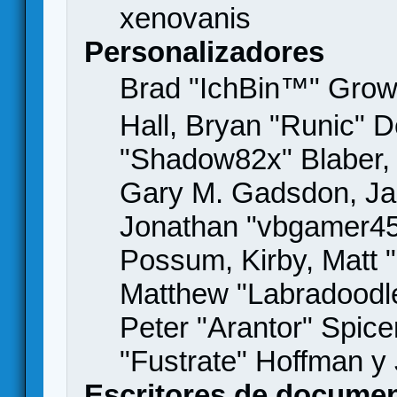
xenovanis
Personalizadores
Brad "IchBin™" Gro
Hall, Bryan "Runic" D
"Shadow82x" Blaber, 
Gary M. Gadsdon, Jas
Jonathan "vbgamer45" 
Possum, Kirby, Matt
Matthew "Labradoodle
Peter "Arantor" Spice
"Fustrate" Hoffman y
Escritores de docume