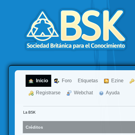
  Inicio
  Foro
Etiquetas
  Ezine
  Registrarse
  Webchat
  Ayuda
La BSK
Créditos