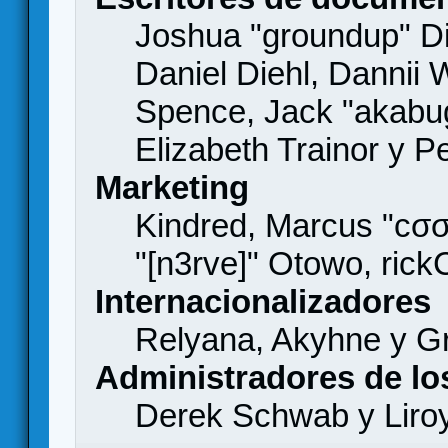
Joshua "groundup" Di
Daniel Diehl, Dannii 
Spence, Jack "akabu
Elizabeth Trainor y 
Marketing
Kindred, Marcus "cσσ
"[n3rve]" Otowo, rick
Internacionalizadores
Relyana, Akyhne y G
Administradores de lo
Derek Schwab y Liro