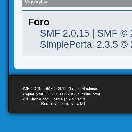
Copyrights
Foro
SMF 2.0.15
|
SMF © 
SimplePortal 2.3.5 ©
SMF 2.0.15
|
SMF © 2013
,
Simple Machines
SimplePortal 2.3.5 © 2008-2012, SimplePortal
SMFSimple.com Theme | Skin Samp
Sitemap:
Boards
|
Topics
|
XML