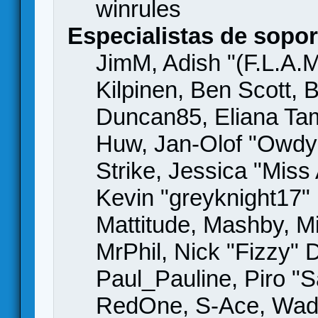
winrules
Especialistas de sopor
JimM, Adish "(F.L.A.M
Kilpinen, Ben Scott,
Duncan85, Eliana Tame
Huw, Jan-Olof "Owdy"
Strike, Jessica "Mis
Kevin "greyknight17" H
Mattitude, Mashby, Mic
MrPhil, Nick "Fizzy" 
Paul_Pauline, Piro "S
RedOne, S-Ace, Wad