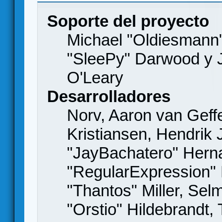
Soporte del proyecto
Michael "Oldiesmann
"SleePy" Darwood y J
O'Leary
Desarrolladores
Norv, Aaron van Geffe
Kristiansen, Hendrik
"JayBachatero" Hern
"RegularExpression"
"Thantos" Miller, Se
"Orstio" Hildebrandt,