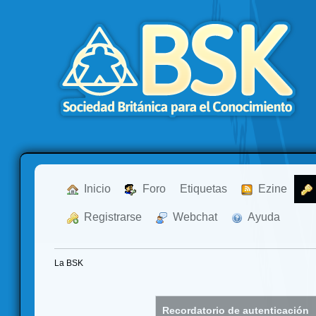
  Inicio
  Foro
Etiquetas
  Ezine
  Registrarse
  Webchat
  Ayuda
La BSK
Recordatorio de autenticación