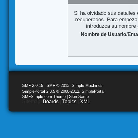
Si ha olvidado sus detalles
recuperados. Para empezar 
introduzca su nombre d
Nombre de Usuario/Emai
SMF 2.0.15
|
SMF © 2013
,
Simple Machines
SimplePortal 2.3.5 © 2008-2012, SimplePortal
SMFSimple.com Theme | Skin Samp
Sitemap:
Boards
|
Topics
|
XML