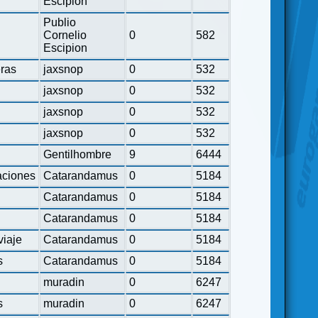
Escipion
Publio
Cornelio
0
582
Escipion
eras
jaxsnop
0
532
jaxsnop
0
532
jaxsnop
0
532
jaxsnop
0
532
Gentilhombre
9
6444
ciones
Catarandamus
0
5184
Catarandamus
0
5184
Catarandamus
0
5184
viaje
Catarandamus
0
5184
s
Catarandamus
0
5184
muradin
0
6247
s
muradin
0
6247