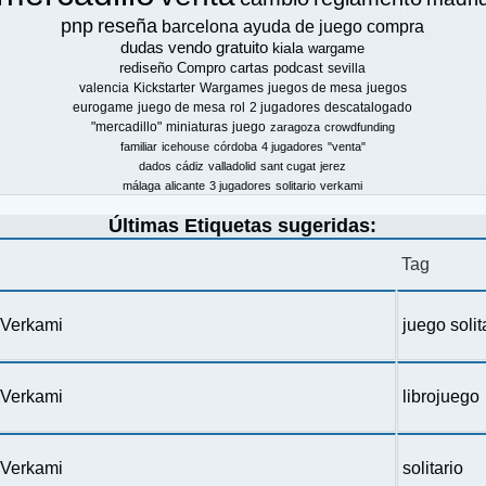
pnp
reseña
barcelona
ayuda de juego
compra
dudas
vendo
gratuito
kiala
wargame
rediseño
Compro
cartas
podcast
sevilla
valencia
Kickstarter
Wargames
juegos de mesa
juegos
eurogame
juego de mesa
rol
2 jugadores
descatalogado
"mercadillo"
miniaturas
juego
zaragoza
crowdfunding
familiar
icehouse
córdoba
4 jugadores
"venta"
dados
cádiz
valladolid
sant cugat
jerez
málaga
alicante
3 jugadores
solitario
verkami
Últimas Etiquetas sugeridas:
Tag
n Verkami
juego solit
n Verkami
librojuego
n Verkami
solitario