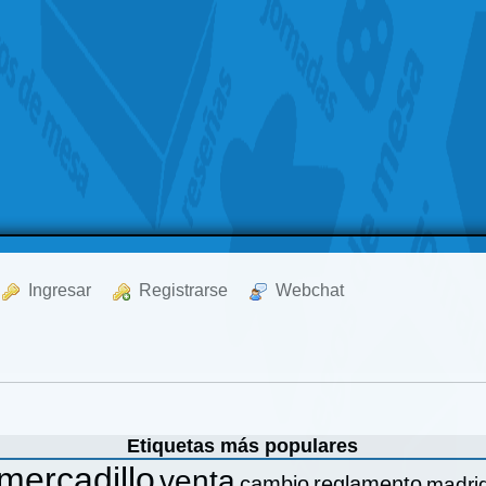
  Ingresar
  Registrarse
  Webchat
Etiquetas más populares
mercadillo
venta
cambio
reglamento
madri