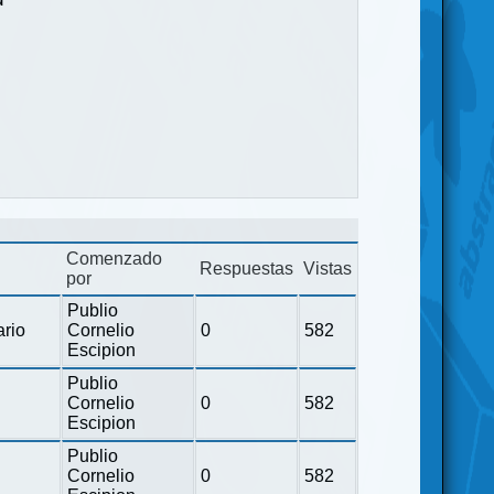
Comenzado
Respuestas
Vistas
por
Publio
ario
Cornelio
0
582
Escipion
Publio
Cornelio
0
582
Escipion
Publio
Cornelio
0
582