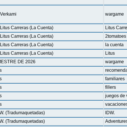
n Verkami
wargame
Litus Carreras (La Cuenta)
Litus Carr
Litus Carreras (La Cuenta)
2tomatoes
Litus Carreras (La Cuenta)
la cuenta
Litus Carreras (La Cuenta)
Litus
ESTRE DE 2026
wargame
s
recomenda
s
familiares
s
fillers
s
juegos de 
s
vacacione
DW. (Tradumaquetadas)
IDW.
DW. (Tradumaquetadas)
Adventure