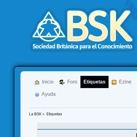
  Inicio
  Foro
Etiquetas
  Ezine
  Ayuda
La BSK
»
Etiquetas