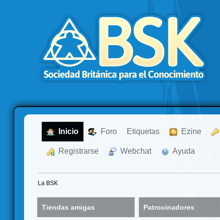
  Inicio
  Foro
Etiquetas
  Ezine
  Registrarse
  Webchat
  Ayuda
La BSK
Tiendas amigas
Patrocinadores