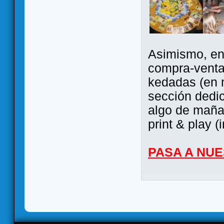
Asimismo, ent
compra-venta
kedadas (en 
sección dedi
algo de maña 
print & play (
PASA A NU