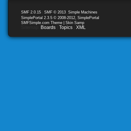
SMF 2.0.15
|
SMF © 2013
,
Simple Machines
SimplePortal 2.3.5 © 2008-2012, SimplePortal
SMFSimple.com Theme | Skin Samp
Sitemap:
Boards
|
Topics
|
XML