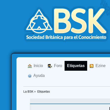
  Inicio
  Foro
Etiquetas
  Ezine
  Ayuda
La BSK
»
Etiquetas