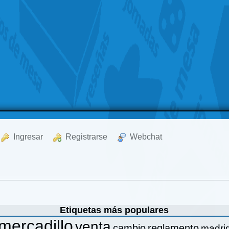
  Ingresar
  Registrarse
  Webchat
Etiquetas más populares
mercadillo
venta
cambio
reglamento
madri