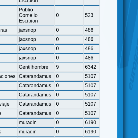
Escipion
Publio
Cornelio
0
523
Escipion
eras
jaxsnop
0
486
jaxsnop
0
486
jaxsnop
0
486
jaxsnop
0
486
Gentilhombre
9
6342
ciones
Catarandamus
0
5107
Catarandamus
0
5107
Catarandamus
0
5107
viaje
Catarandamus
0
5107
s
Catarandamus
0
5107
muradin
0
6190
s
muradin
0
6190