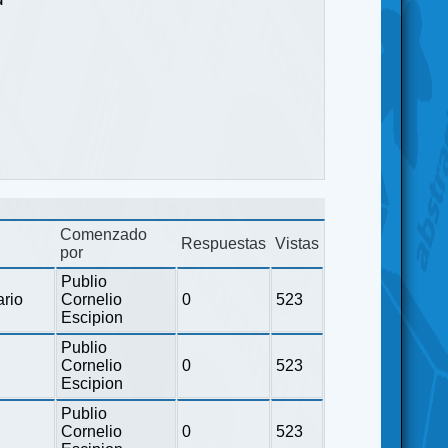
Comenzado
Respuestas
Vistas
por
Publio
ario
Cornelio
0
523
Escipion
Publio
Cornelio
0
523
Escipion
Publio
Cornelio
0
523