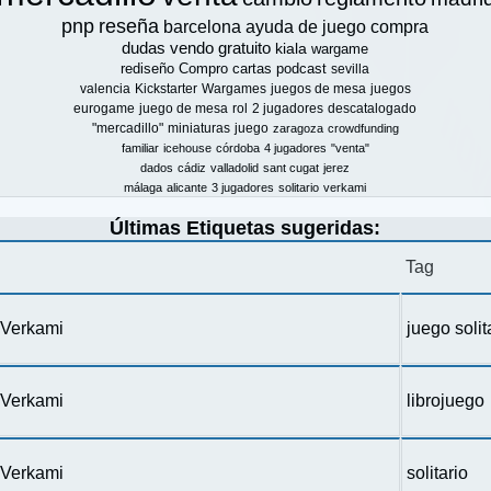
pnp
reseña
barcelona
ayuda de juego
compra
dudas
vendo
gratuito
kiala
wargame
rediseño
Compro
cartas
podcast
sevilla
valencia
Kickstarter
Wargames
juegos de mesa
juegos
eurogame
juego de mesa
rol
2 jugadores
descatalogado
"mercadillo"
miniaturas
juego
zaragoza
crowdfunding
familiar
icehouse
córdoba
4 jugadores
"venta"
dados
cádiz
valladolid
sant cugat
jerez
málaga
alicante
3 jugadores
solitario
verkami
Últimas Etiquetas sugeridas:
Tag
n Verkami
juego solit
n Verkami
librojuego
n Verkami
solitario