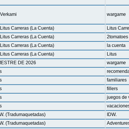
n Verkami
wargame
Litus Carreras (La Cuenta)
Litus Carr
Litus Carreras (La Cuenta)
2tomatoes
Litus Carreras (La Cuenta)
la cuenta
Litus Carreras (La Cuenta)
Litus
ESTRE DE 2026
wargame
s
recomenda
s
familiares
s
fillers
s
juegos de 
s
vacacione
DW. (Tradumaquetadas)
IDW.
DW. (Tradumaquetadas)
Adventure