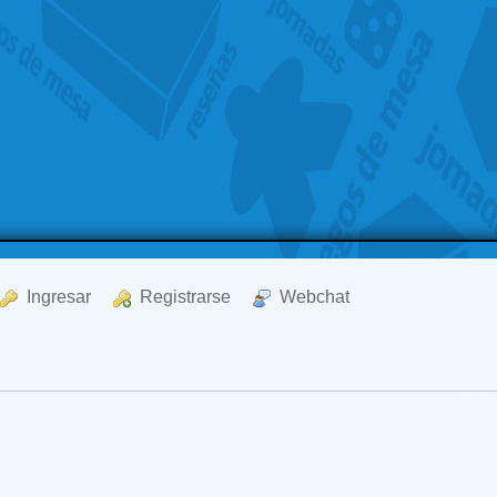
  Ingresar
  Registrarse
  Webchat