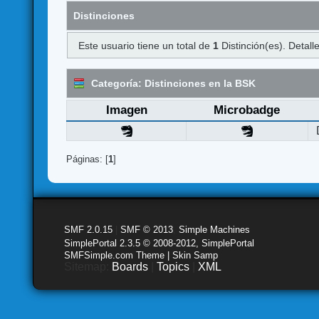
Distinciones
Este usuario tiene un total de
1
Distinción(es). Detalle
Categoría: Distinciones en la BSK
Imagen
Microbadge
Páginas: [
1
]
SMF 2.0.15
|
SMF © 2013
,
Simple Machines
SimplePortal 2.3.5 © 2008-2012, SimplePortal
SMFSimple.com Theme | Skin Samp
Sitemap:
Boards
|
Topics
|
XML