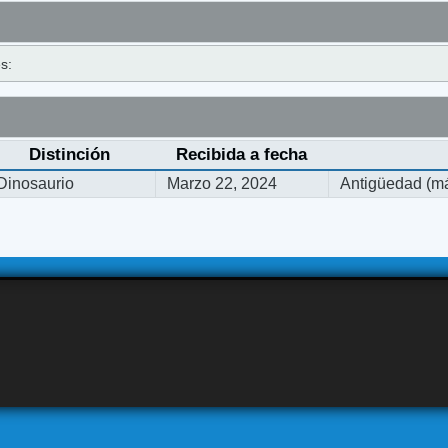
s:
Distinción
Recibida a fecha
Dinosaurio
Marzo 22, 2024
Antigüedad (má