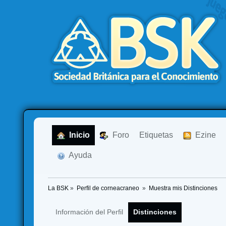
  Inicio
  Foro
Etiquetas
  Ezine
  Ayuda
La BSK
»
Perfil de corneacraneo 
»
Muestra mis Distinciones
Información del Perfil
Distinciones