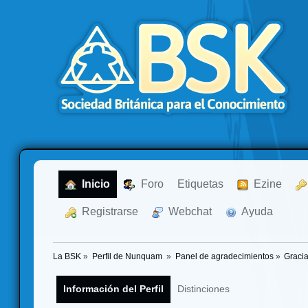
  Inicio
  Foro
Etiquetas
  Ezine
  Registrarse
  Webchat
  Ayuda
La BSK
»
Perfil de Nunquam 
»
Panel de agradecimientos
»
Gracia
Información del Perfil
Distinciones