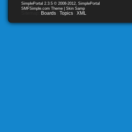
SimplePortal 2.3.5 © 2008-2012, SimplePortal
SMFSimple.com Theme | Skin Samp
Sitemap:
Boards
|
Topics
|
XML