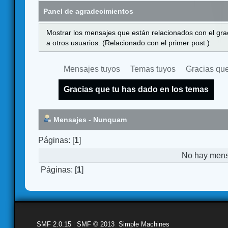
Panel de agradecimientos
Mostrar los mensajes que están relacionados con el gra
a otros usuarios. (Relacionado con el primer post.)
Mensajes tuyos
Temas tuyos
Gracias que
Gracias que tu has dado en los temas
Mensajes - Nunquam
Páginas: [
1
]
No hay mensa
Páginas: [
1
]
SMF 2.0.15
|
SMF © 2013
,
Simple Machines