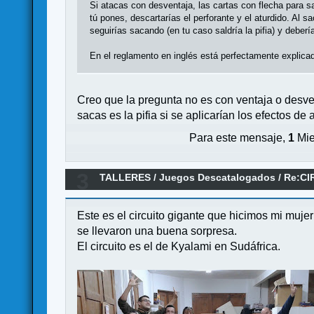
Si atacas con desventaja, las cartas con flecha para s
tú pones, descartarías el perforante y el aturdido. Al s
seguirías sacando (en tu caso saldría la pifia) y deberías
En el reglamento en inglés está perfectamente explicad
Creo que la pregunta no es con ventaja o desven
sacas es la pifia si se aplicarían los efectos d
Para este mensaje,
1
Mie
3
TALLERES
/
Juegos Descatalogados
/
Re:CI
Este es el circuito gigante que hicimos mi muje
se llevaron una buena sorpresa.
El circuito es el de Kyalami en Sudáfrica.