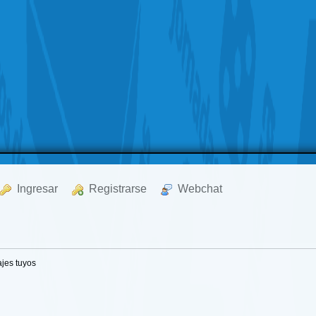
  Ingresar
  Registrarse
  Webchat
jes tuyos