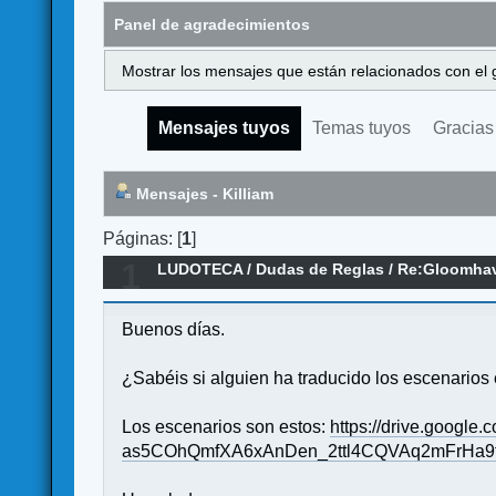
Panel de agradecimientos
Mostrar los mensajes que están relacionados con el 
Mensajes tuyos
Temas tuyos
Gracias
Mensajes - Killiam
Páginas: [
1
]
1
LUDOTECA
/
Dudas de Reglas
/
Re:Gloomhav
Buenos días.
¿Sabéis si alguien ha traducido los escenarios 
Los escenarios son estos:
https://drive.goog
as5COhQmfXA6xAnDen_2ttl4CQVAq2mFrHa9