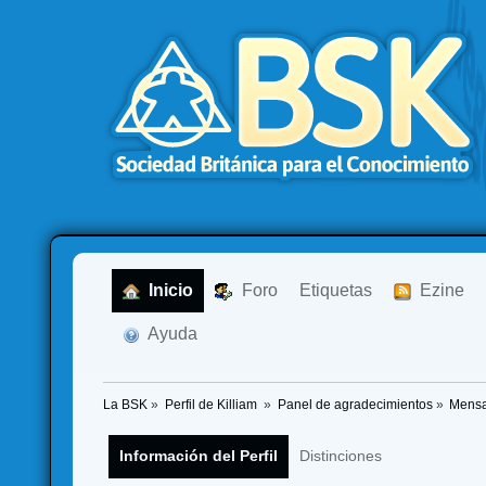
  Inicio
  Foro
Etiquetas
  Ezine
  Ayuda
La BSK
»
Perfil de Killiam 
»
Panel de agradecimientos
»
Mensa
Información del Perfil
Distinciones