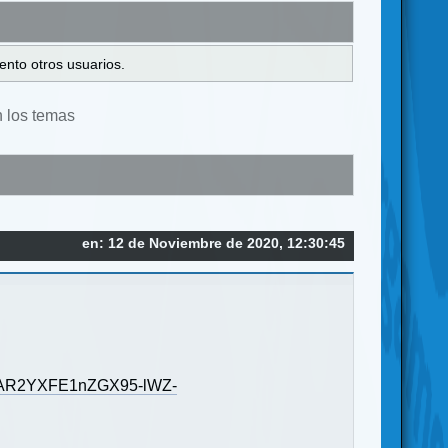
ento otros usuarios.
n los temas
en: 12 de Noviembre de 2020, 12:30:45
=IwAR2YXFE1nZGX95-lWZ-