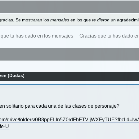
gracias. Se mostraran los
mensajes
en los que
te dieron
un agradecimi
 que tu has dado en los mensajes
Gracias que tu has dado e
en (Dudas)
en solitario para cada una de las clases de personaje?
le.com/drive/folders/0B8ppELln5Z0rdFhFTVljWXFyTUE?fbclid
fe-U