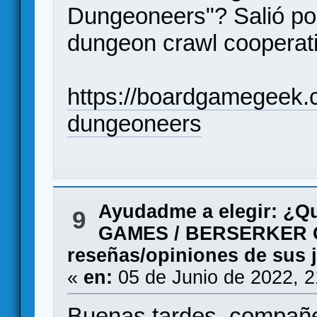
Dungeoneers"? Salió po
dungeon crawl cooperat
https://boardgamegeek
dungeoneers
Ayudadme a elegir: ¿Q
9
GAMES / BERSERKER 
reseñas/opiniones de sus 
«
en:
05 de Junio de 2022, 
Buenas tardes, compañe