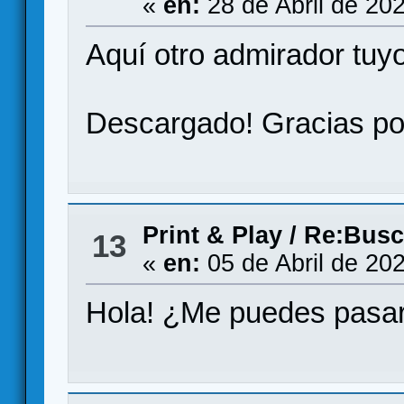
«
en:
28 de Abril de 20
Aquí otro admirador tuyo
Descargado! Gracias por
Print & Play
/
Re:Busc
13
«
en:
05 de Abril de 20
Hola! ¿Me puedes pasar 