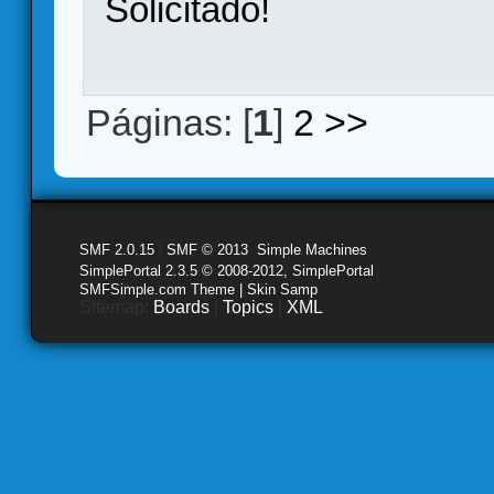
Solicitado!
Páginas: [
1
]
2
>>
SMF 2.0.15
|
SMF © 2013
,
Simple Machines
SimplePortal 2.3.5 © 2008-2012, SimplePortal
SMFSimple.com Theme | Skin Samp
Sitemap:
Boards
|
Topics
|
XML