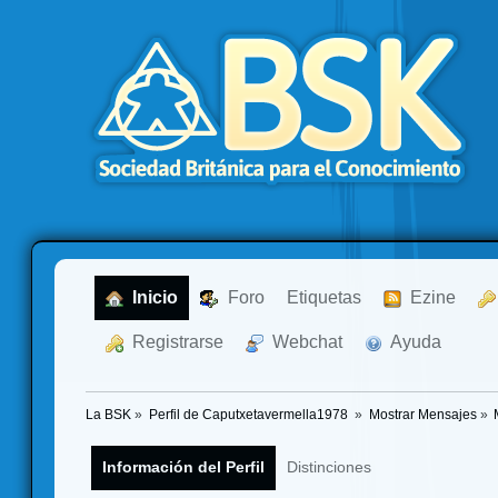
  Inicio
  Foro
Etiquetas
  Ezine
  Registrarse
  Webchat
  Ayuda
La BSK
»
Perfil de Caputxetavermella1978 
»
Mostrar Mensajes
»
Información del Perfil
Distinciones