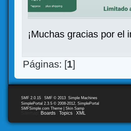
¡Muchas gracias por el i
Páginas: [
1
]
SMF 2.0.15
|
SMF © 2013
,
Simple Machines
SimplePortal 2.3.5 © 2008-2012, SimplePortal
SMFSimple.com Theme | Skin Samp
Sitemap:
Boards
|
Topics
|
XML