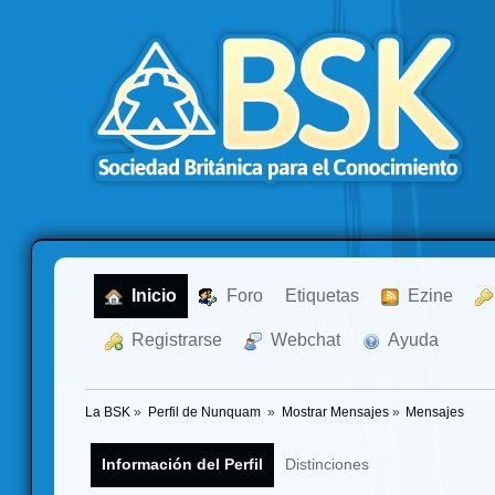
  Inicio
  Foro
Etiquetas
  Ezine
  Registrarse
  Webchat
  Ayuda
La BSK
»
Perfil de Nunquam 
»
Mostrar Mensajes
»
Mensajes
Información del Perfil
Distinciones