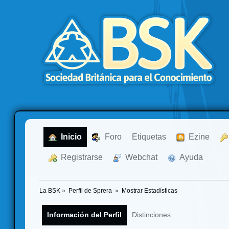
  Inicio
  Foro
Etiquetas
  Ezine
  Registrarse
  Webchat
  Ayuda
La BSK
»
Perfil de Sprera 
»
Mostrar Estadísticas
Información del Perfil
Distinciones