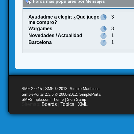
Foros más populares por Mensajes
Ayudadme a elegir: ¿Qué juego
3
me compro?
Wargames
3
Novedades / Actualidad
1
Barcelona
1
SMF 2.0.15
|
SMF © 2013
,
Simple Machines
SimplePortal 2.3.5 © 2008-2012, SimplePortal
SMFSimple.com Theme | Skin Samp
Sitemap:
Boards
|
Topics
|
XML