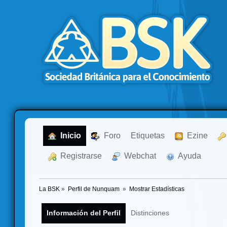
  Inicio
  Foro
Etiquetas
  Ezine
  Registrarse
  Webchat
  Ayuda
La BSK
»
Perfil de Nunquam 
»
Mostrar Estadísticas
Información del Perfil
Distinciones