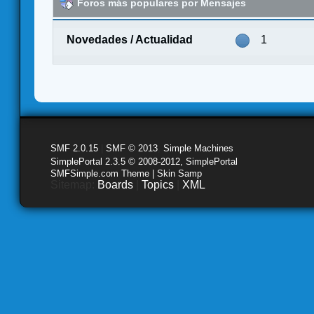
Foros más populares por Mensajes
Novedades / Actualidad
1
SMF 2.0.15
|
SMF © 2013
,
Simple Machines
SimplePortal 2.3.5 © 2008-2012, SimplePortal
SMFSimple.com Theme | Skin Samp
Sitemap:
Boards
|
Topics
|
XML