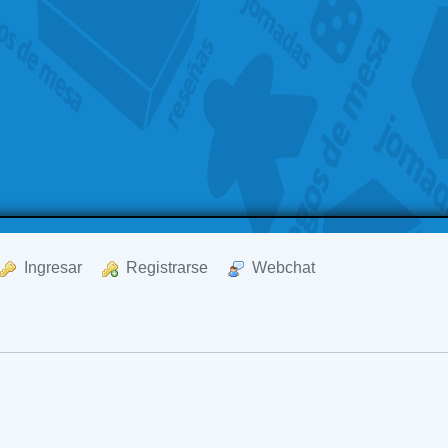
  Ingresar
  Registrarse
  Webchat