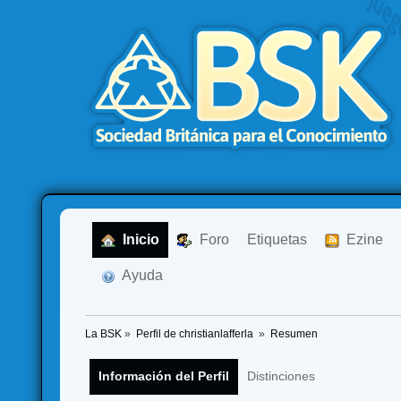
  Inicio
  Foro
Etiquetas
  Ezine
  Ayuda
La BSK
»
Perfil de christianlafferla 
»
Resumen
Información del Perfil
Distinciones