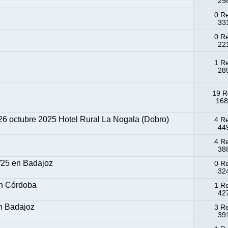
298
0 R
331
0 R
221
1 R
285
19 R
168
6 octubre 2025 Hotel Rural La Nogala (Dobro)
4 R
449
4 R
388
5/25 en Badajoz
0 R
324
en Córdoba
1 R
427
n Badajoz
3 R
39