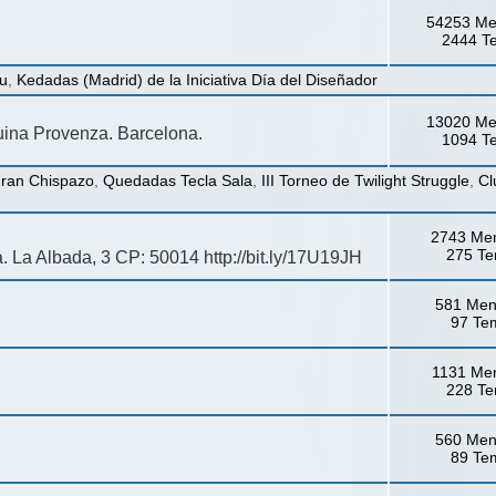
54253 Me
2444 T
u
,
Kedadas (Madrid) de la Iniciativa Día del Diseñador
13020 Me
ina Provenza. Barcelona.
1094 T
Gran Chispazo
,
Quedadas Tecla Sala
,
III Torneo de Twilight Struggle
,
Cl
2743 Me
275 T
a. La Albada, 3 CP: 50014 http://bit.ly/17U19JH
581 Men
97 Te
1131 Me
228 T
560 Men
89 Te