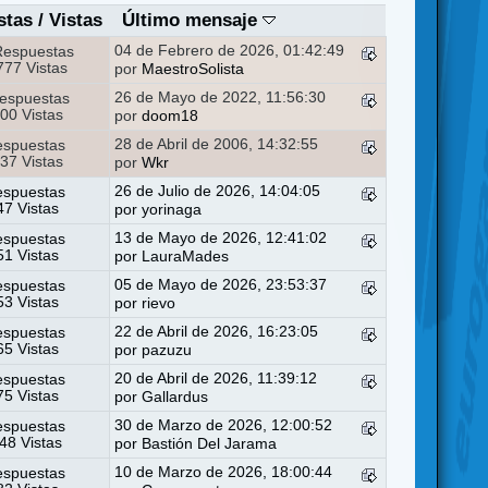
stas
/
Vistas
Último mensaje
04 de Febrero de 2026, 01:42:49
Respuestas
77 Vistas
por
MaestroSolista
26 de Mayo de 2022, 11:56:30
espuestas
00 Vistas
por
doom18
28 de Abril de 2006, 14:32:55
espuestas
37 Vistas
por
Wkr
26 de Julio de 2026, 14:04:05
espuestas
7 Vistas
por
yorinaga
13 de Mayo de 2026, 12:41:02
espuestas
1 Vistas
por
LauraMades
05 de Mayo de 2026, 23:53:37
espuestas
3 Vistas
por
rievo
22 de Abril de 2026, 16:23:05
espuestas
5 Vistas
por
pazuzu
20 de Abril de 2026, 11:39:12
espuestas
5 Vistas
por
Gallardus
30 de Marzo de 2026, 12:00:52
espuestas
48 Vistas
por
Bastión Del Jarama
10 de Marzo de 2026, 18:00:44
espuestas