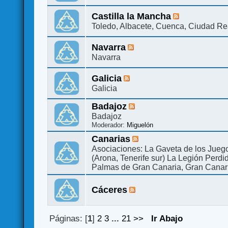
Castilla la Mancha
Toledo, Albacete, Cuenca, Ciudad Re
Navarra
Navarra
Galicia
Galicia
Badajoz
Badajoz
Moderador:
Miguelón
Canarias
Asociaciones: La Gaveta de los Jueg
(Arona, Tenerife sur) La Legión Perdi
Palmas de Gran Canaria, Gran Canar
Cáceres
Páginas: [
1
]
2
3
...
21
>>
Ir Abajo