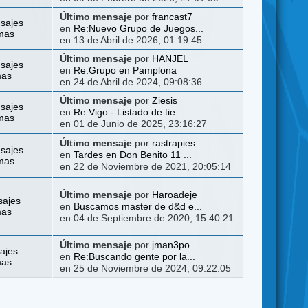
Último mensaje
por
francast7
sajes
en
Re:Nuevo Grupo de Juegos...
mas
en 13 de Abril de 2026, 01:19:45
Último mensaje
por
HANJEL
sajes
en
Re:Grupo en Pamplona
mas
en 24 de Abril de 2024, 09:08:36
Último mensaje
por
Ziesis
sajes
en
Re:Vigo - Listado de tie...
mas
en 01 de Junio de 2025, 23:16:27
Último mensaje
por
rastrapies
sajes
en
Tardes en Don Benito 11 ...
mas
en 22 de Noviembre de 2021, 20:05:14
Último mensaje
por
Haroadeje
sajes
en
Buscamos master de d&d e...
mas
en 04 de Septiembre de 2020, 15:40:21
Último mensaje
por
jman3po
ajes
en
Re:Buscando gente por la...
mas
en 25 de Noviembre de 2024, 09:22:05