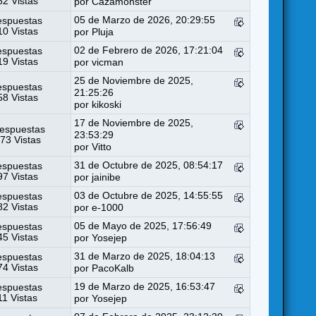
2 Vistas
por
Cazamonster
05 de Marzo de 2026, 20:29:55
espuestas
0 Vistas
por
Pluja
02 de Febrero de 2026, 17:21:04
espuestas
9 Vistas
por
vicman
25 de Noviembre de 2025,
espuestas
21:25:26
8 Vistas
por
kikoski
17 de Noviembre de 2025,
espuestas
23:53:29
73 Vistas
por
Vitto
31 de Octubre de 2025, 08:54:17
espuestas
7 Vistas
por
jainibe
03 de Octubre de 2025, 14:55:55
espuestas
2 Vistas
por
e-1000
05 de Mayo de 2025, 17:56:49
espuestas
5 Vistas
por
Yosejep
31 de Marzo de 2025, 18:04:13
espuestas
4 Vistas
por
PacoKalb
19 de Marzo de 2025, 16:53:47
espuestas
11 Vistas
por
Yosejep