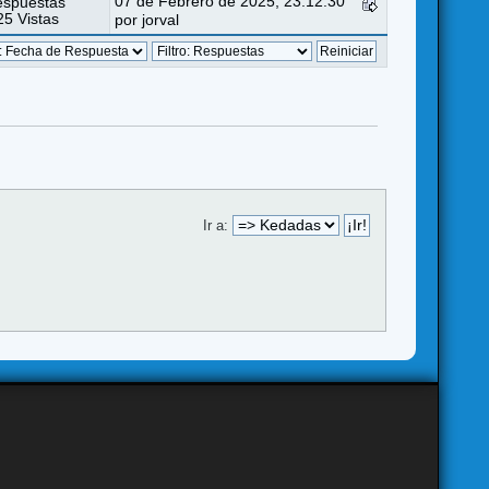
07 de Febrero de 2025, 23:12:30
espuestas
5 Vistas
por
jorval
Ir a: