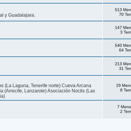
513 Men
70 Te
al y Guadalajara.
147 Men
3 Te
540 Men
64 Te
213 Men
31 Te
os (La Laguna, Tenerife norte) Cueva Arcana
29 Men
8 Te
da (Arrecife, Lanzarote) Asociación Noctis (Las
ia)
7 Mens
2 Te