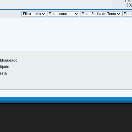
1 R
392
bloqueado
ijado
esta