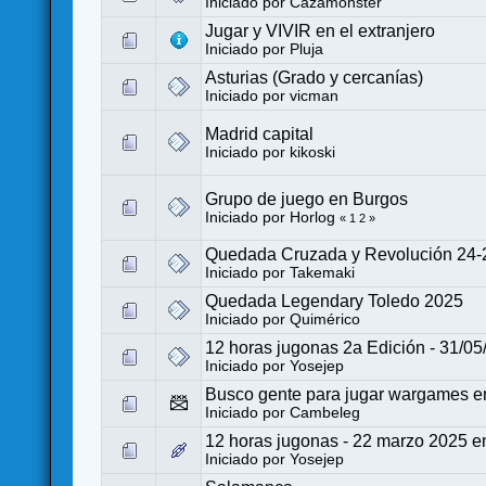
Iniciado por
Cazamonster
Jugar y VIVIR en el extranjero
Iniciado por
Pluja
Asturias (Grado y cercanías)
Iniciado por
vicman
Madrid capital
Iniciado por
kikoski
Grupo de juego en Burgos
Iniciado por
Horlog
«
1
2
»
Quedada Cruzada y Revolución 24-2
Iniciado por
Takemaki
Quedada Legendary Toledo 2025
Iniciado por
Quimérico
12 horas jugonas 2a Edición - 31/0
Iniciado por
Yosejep
Busco gente para jugar wargames 
Iniciado por
Cambeleg
12 horas jugonas - 22 marzo 2025 e
Iniciado por
Yosejep