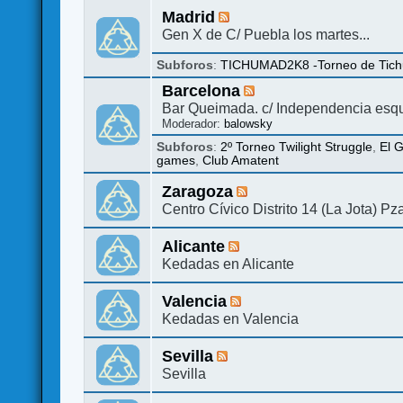
Madrid
Gen X de C/ Puebla los martes...
Subforos
:
TICHUMAD2K8 -Torneo de Tich
Barcelona
Bar Queimada. c/ Independencia esqu
Moderador:
balowsky
Subforos
:
2º Torneo Twilight Struggle
,
El 
games
,
Club Amatent
Zaragoza
Centro Cívico Distrito 14 (La Jota) Pz
Alicante
Kedadas en Alicante
Valencia
Kedadas en Valencia
Sevilla
Sevilla