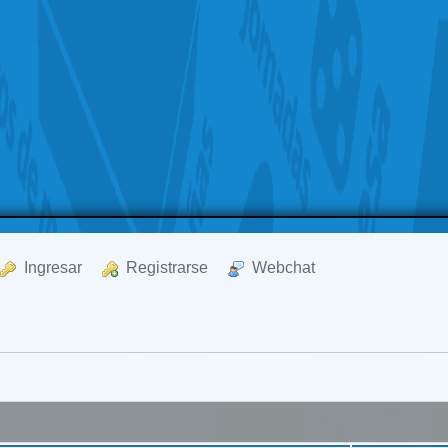
  Ingresar
  Registrarse
  Webchat