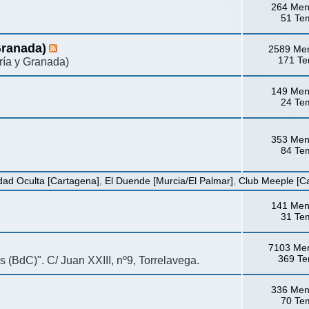
264 Men
51 Te
Granada)
2589 Me
171 T
ría y Granada)
149 Men
24 Te
353 Men
84 Te
dad Oculta [Cartagena]
,
El Duende [Murcia/El Palmar]
,
Club Meeple [C
141 Men
31 Te
7103 Me
369 T
s (BdC)". C/ Juan XXIII, nº9, Torrelavega.
336 Men
70 Te