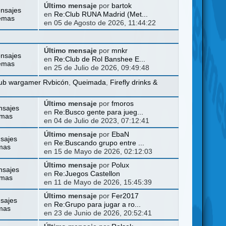
Último mensaje
por
bartok
nsajes
en
Re:Club RUNA Madrid (Met...
emas
en 05 de Agosto de 2026, 11:44:22
Último mensaje
por
mnkr
nsajes
en
Re:Club de Rol Banshee E...
emas
en 25 de Julio de 2026, 09:49:48
ub wargamer Rvbicón
,
Queimada
,
Firefly drinks &
Último mensaje
por
fmoros
nsajes
en
Re:Busco gente para jueg...
emas
en 04 de Julio de 2023, 07:12:41
Último mensaje
por
EbaN
sajes
en
Re:Buscando grupo entre ...
mas
en 15 de Mayo de 2026, 02:12:03
Último mensaje
por
Polux
nsajes
en
Re:Juegos Castellon
emas
en 11 de Mayo de 2026, 15:45:39
Último mensaje
por
Fer2017
sajes
en
Re:Grupo para jugar a ro...
mas
en 23 de Junio de 2026, 20:52:41