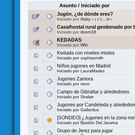
Asunto
/
Iniciado por
Jugón, ¿de dónde eres?
Iniciado por
iñaky
«
1
2
3
...
25
»
Casa/hostal rural gestionado por
Iniciado por
doom18
KEDADAS
Iniciado por
Wkr
Kedada con niveles mixtos
Iniciado por
sophiasmith
Niños jugones en Madrid
Iniciado por
LauraMades
Jugones Zamora
Iniciado por
rievo
Campo de Gibraltar y alrededores
Iniciado por
Siralae
Jugones por Candeleda y alrededor
Iniciado por
Gallardus
[SONDEO] ¿Jugones en la zona nort
Iniciado por
Bastión Del Jarama
Grupo de Jerez para jugar