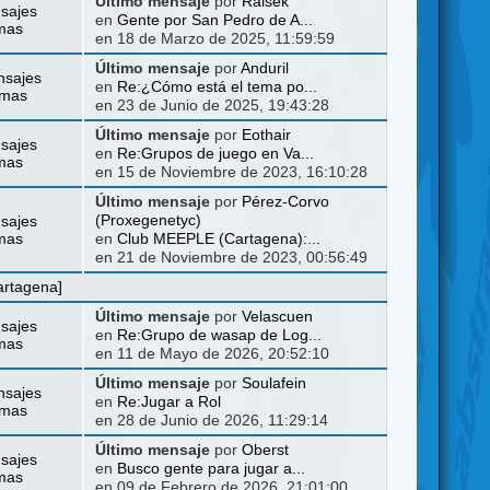
Último mensaje
por
Ralsek
sajes
en
Gente por San Pedro de A...
mas
en 18 de Marzo de 2025, 11:59:59
Último mensaje
por
Anduril
nsajes
en
Re:¿Cómo está el tema po...
emas
en 23 de Junio de 2025, 19:43:28
Último mensaje
por
Eothair
sajes
en
Re:Grupos de juego en Va...
mas
en 15 de Noviembre de 2023, 16:10:28
Último mensaje
por
Pérez-Corvo
sajes
(Proxegenetyc)
mas
en
Club MEEPLE (Cartagena):...
en 21 de Noviembre de 2023, 00:56:49
artagena]
Último mensaje
por
Velascuen
sajes
en
Re:Grupo de wasap de Log...
mas
en 11 de Mayo de 2026, 20:52:10
Último mensaje
por
Soulafein
nsajes
en
Re:Jugar a Rol
emas
en 28 de Junio de 2026, 11:29:14
Último mensaje
por
Oberst
sajes
en
Busco gente para jugar a...
mas
en 09 de Febrero de 2026, 21:01:00