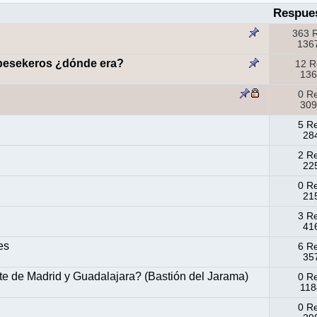
Respue
363 
1367
 besekeros ¿dónde era?
12 R
136
0 R
309
5 R
284
2 R
225
0 R
215
3 R
416
es
6 R
357
e de Madrid y Guadalajara? (Bastión del Jarama)
0 R
118
0 R