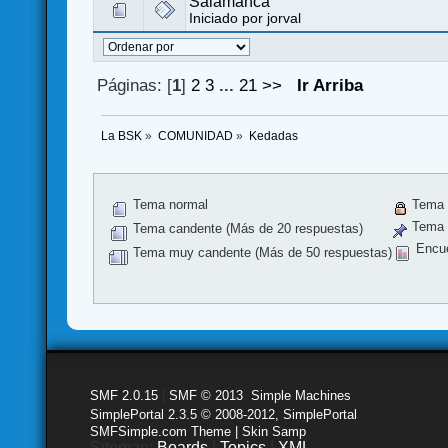
Salamanca
Iniciado por
jorval
Páginas: [
1
]
2
3
...
21
>>
Ir Arriba
La BSK
»
COMUNIDAD
»
Kedadas
Tema normal
Tema 
Tema f
Tema candente (Más de 20 respuestas)
Encu
Tema muy candente (Más de 50 respuestas)
SMF 2.0.15
|
SMF © 2013
,
Simple Machines
SimplePortal 2.3.5 © 2008-2012, SimplePortal
SMFSimple.com Theme | Skin Samp
Sitemap:
Boards
|
Topics
|
XML