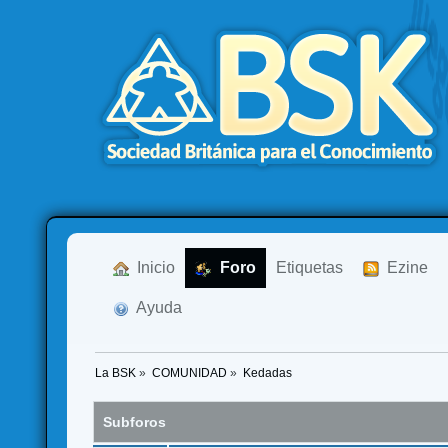
  Inicio
  Foro
Etiquetas
  Ezine
  Ayuda
La BSK
»
COMUNIDAD
»
Kedadas
Subforos