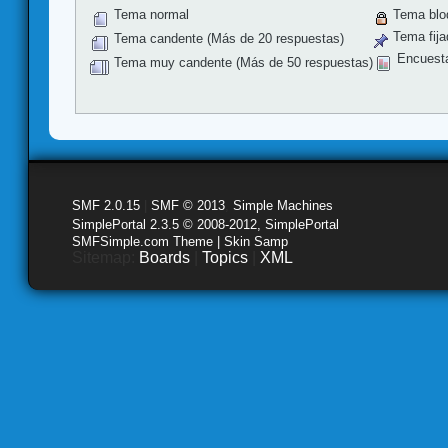
Tema normal
Tema blo
Tema fija
Tema candente (Más de 20 respuestas)
Encuest
Tema muy candente (Más de 50 respuestas)
SMF 2.0.15
|
SMF © 2013
,
Simple Machines
SimplePortal 2.3.5 © 2008-2012, SimplePortal
SMFSimple.com Theme | Skin Samp
Sitemap:
Boards
|
Topics
|
XML