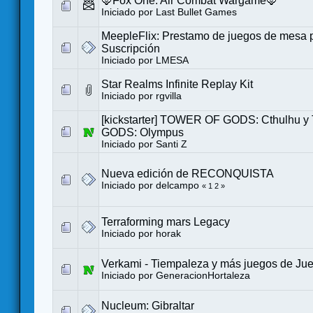
🦊Fox One: Air Combat Wargame🦊
Iniciado por
Last Bullet Games
MeepleFlix: Prestamo de juegos de mesa 
Suscripción
Iniciado por
LMESA
Star Realms Infinite Replay Kit
Iniciado por
rgvilla
[kickstarter] TOWER OF GODS: Cthulhu
GODS: Olympus
Iniciado por
Santi Z
Nueva edición de RECONQUISTA
Iniciado por
delcampo
«
1
2
»
Terraforming mars Legacy
Iniciado por
horak
Verkami - Tiempaleza y más juegos de Ju
Iniciado por
GeneracionHortaleza
Nucleum: Gibraltar