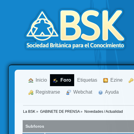
  Inicio
  Foro
Etiquetas
  Ezine
  Registrarse
  Webchat
  Ayuda
La BSK
»
GABINETE DE PRENSA
»
Novedades / Actualidad
Subforos