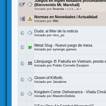
Juegos en inglés editados próximament
(Bienvenido Mr. Marshall)
Iniciado por
Ananda
«
1
2
3
...
11
»
Normas en Novedades / Actualidad
Iniciado por
Wkr
Duda: al filler de la noticia
Iniciado por
nico_ps
Metal Slug - Nuevo juego de mesa
Iniciado por
synergic.games
Librojuego 📒 Patrulla en Vietnam, pronto
Iniciado por
Publio Cornelio Escipion
Gloom of Kilforth.
Iniciado por
Janalone
Kingdom Come: Deliverance - Vlada Chváti
Iniciado por
MaestroSolista