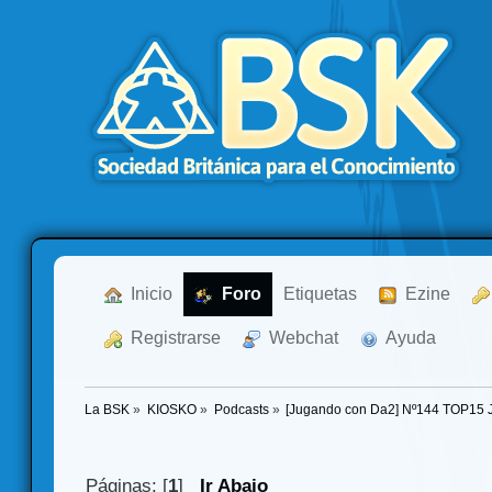
  Inicio
  Foro
Etiquetas
  Ezine
  Registrarse
  Webchat
  Ayuda
La BSK
»
KIOSKO
»
Podcasts
»
[Jugando con Da2] Nº144 TOP15 
Páginas: [
1
]
Ir Abajo