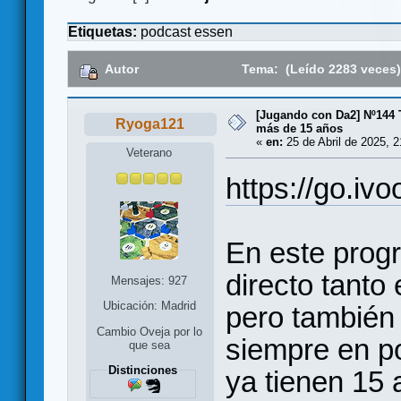
Etiquetas:
podcast
essen
Autor
Tema: (Leído 2283 veces
[Jugando con Da2] Nº144
Ryoga121
más de 15 años
«
en:
25 de Abril de 2025, 2
Veterano
https://go.iv
En este pro
directo tanto
Mensajes: 927
Ubicación: Madrid
pero también
Cambio Oveja por lo
siempre en p
que sea
Distinciones
ya tienen 15