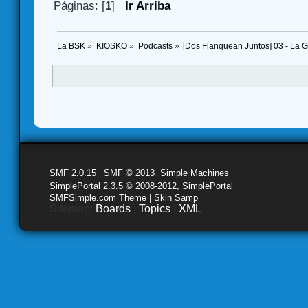
Páginas: [
1
]
Ir Arriba
La BSK
»
KIOSKO
»
Podcasts
»
[Dos Flanquean Juntos] 03 - La 
SMF 2.0.15
|
SMF © 2013
,
Simple Machines
SimplePortal 2.3.5 © 2008-2012, SimplePortal
SMFSimple.com Theme | Skin Samp
Sitemap:
Boards
|
Topics
|
XML