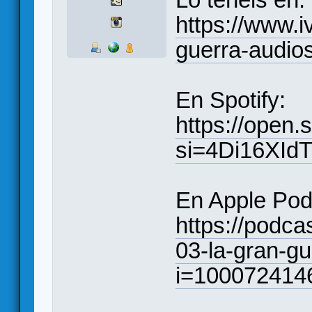
https://www.i
guerra-audio
En Spotify:
https://open
si=4Di16XId
En Apple Pod
https://podca
03-la-gran-g
i=100072414