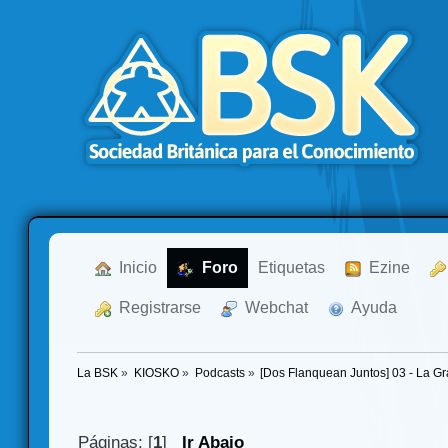
  Inicio
  Foro
Etiquetas
  Ezine
  Registrarse
  Webchat
  Ayuda
La BSK
»
KIOSKO
»
Podcasts
»
[Dos Flanquean Juntos] 03 - La G
Páginas: [
1
]
Ir Abajo