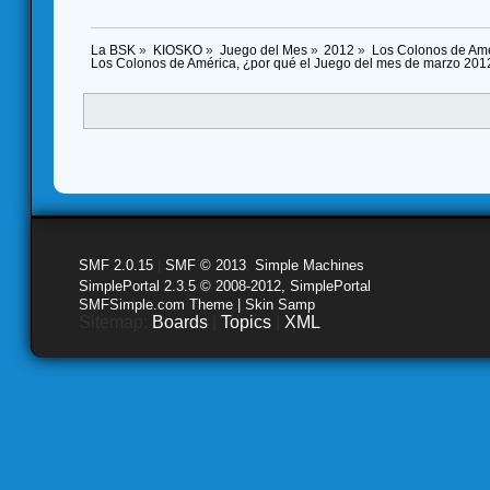
La BSK
»
KIOSKO
»
Juego del Mes
»
2012
»
Los Colonos de Amé
Los Colonos de América, ¿por qué el Juego del mes de marzo 201
SMF 2.0.15
|
SMF © 2013
,
Simple Machines
SimplePortal 2.3.5 © 2008-2012, SimplePortal
SMFSimple.com Theme | Skin Samp
Sitemap:
Boards
|
Topics
|
XML