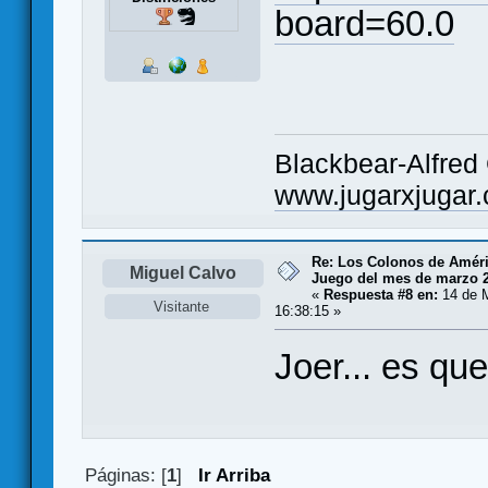
board=60.0
Blackbear-Alfred
www.jugarxjugar
Re: Los Colonos de Améri
Miguel Calvo
Juego del mes de marzo 
«
Respuesta #8 en:
14 de M
Visitante
16:38:15 »
Joer... es que
Páginas: [
1
]
Ir Arriba