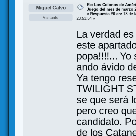
Re: Los Colonos de Améri
Miguel Calvo
Juego del mes de marzo 
«
Respuesta #6 en:
13 de M
Visitante
23:53:54 »
La verdad es
este apartad
popa!!!!... Y
ando ávido d
Ya tengo res
TWILIGHT ST
se que será lo
pero creo qu
candidato. Po
de los Catan