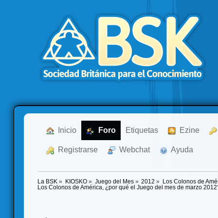
  Inicio
  Foro
Etiquetas
  Ezine
  Registrarse
  Webchat
  Ayuda
La BSK
»
KIOSKO
»
Juego del Mes
»
2012
»
Los Colonos de Amér
Los Colonos de América, ¿por qué el Juego del mes de marzo 2012