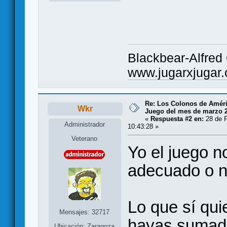
Blackbear-Alfred
www.jugarxjugar
Re: Los Colonos de Améri
Wkr
Juego del mes de marzo 
«
Respuesta #2 en:
28 de F
Administrador
10:43:28 »
Veterano
Yo el juego n
adecuado o no
Lo que sí qui
Mensajes: 32717
hayas sumado 
Ubicación: Zaragoza