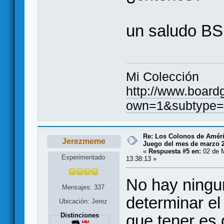
un saludo B
Mi Colección
http://www.board
own=1&subtype=
Re: Los Colonos de Améri
Jerezmeme
Juego del mes de marzo 
«
Respuesta #5 en:
02 de M
Experimentado
13:38:13 »
No hay ningu
Mensajes: 337
determinar el
Ubicación: Jerez
que tener es 
Distinciones