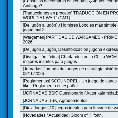
[
Consultas de compras en tiendas
]
¿Alguien conoce
Aintnago?
[
Traducciones en proceso
]
TRADUCCIÓN EN PRO
WORLD AT WAR" (GMT)
[
De jugón a jugón
]
¿Hombres Lobo es más simple q
jugué mal?
[
Wargames
]
PARTIDAS DE WARGAMES - PRIM
2026
[
De jugón a jugón
]
Desintoxicación jugona expres
[
Divulgación lúdica
]
Charlando con la Chica WOM | 
mejores insertos para juegos
[
Jornadas
]
Jornada de juegos de estrategia históri
03/10/2026
[
Reglamentos
]
SCOUNDREL - Un juego de cartas en
like - Reglamento en español
[
JORNADAS BSK
]
Cuestionario ( Autor kalamidad
[
JORNADAS BSK
]
Agrademientos
[
Diez Juegos
]
10 juegos ideales para llevarte de 
[
Novedades / Actualidad
]
Gloom of Kilforth.