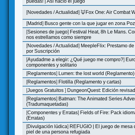
puedas! | Así nació el juego
[
Novedades / Actualidad
]
🦊Fox One: Air Combat 
[
Madrid
]
Busco gente con la que jugar en zona Po
[
Sesiones de juego
]
Festival Heat, 8h Le Mans. C
nos estrellamos como siempre
[
Novedades / Actualidad
]
MeepleFlix: Prestamo de
por Suscripción
[
Ayudadme a elegir: ¿Qué juego me compro?
]
Eur
componentes y solitario
[
Reglamentos
]
Lumen: the lost world (Reglamento)
[
Reglamentos
]
Flotilla (Reglamento y cartas)
[
Juegos Gratuitos
]
DungeonQuest: Edición revisad
[
Reglamentos
]
Batman: The Animated Series Adve
(Tradumaquetadas)
[
Componentes y Erratas
]
Fields of Fire: Pack id
(Erratas)
[
Divulgación lúdica
]
REFUGIO | El juego de mesa q
piel de una persona refugiada