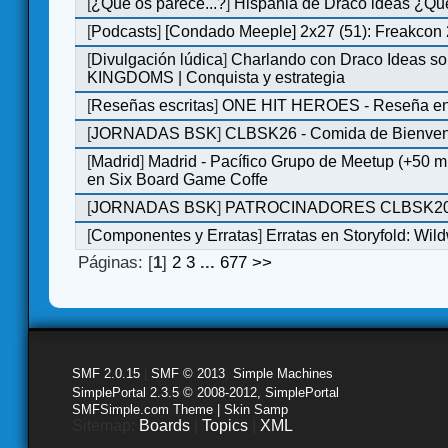
[
¿Qué os parece...?
]
Hispania de Draco ideas ¿Qu
[
Podcasts
]
[Condado Meeple] 2x27 (51): Freakcon
[
Divulgación lúdica
]
Charlando con Draco Ideas s
KINGDOMS | Conquista y estrategia
[
Reseñas escritas
]
ONE HIT HEROES - Reseña en 
[
JORNADAS BSK
]
CLBSK26 - Comida de Bienve
[
Madrid
]
Madrid - Pacífico Grupo de Meetup (+50 
en Six Board Game Coffe
[
JORNADAS BSK
]
PATROCINADORES CLBSK2
[
Componentes y Erratas
]
Erratas en Storyfold: Wi
Páginas: [
1
]
2
3
...
677
>>
SMF 2.0.15
|
SMF © 2013
,
Simple Machines
SimplePortal 2.3.5 © 2008-2012, SimplePortal
SMFSimple.com Theme | Skin Samp
Sitemap:
Boards
|
Topics
|
XML