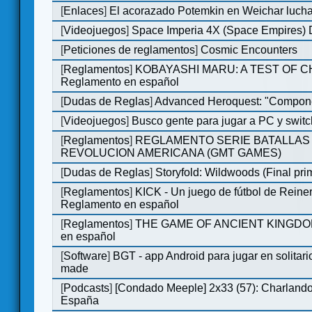
[
Enlaces
]
El acorazado Potemkin en Weichar lucha
[
Videojuegos
]
Space Imperia 4X (Space Empires) D
[
Peticiones de reglamentos
]
Cosmic Encounters
[
Reglamentos
]
KOBAYASHI MARU: A TEST OF 
Reglamento en español
[
Dudas de Reglas
]
Advanced Heroquest: "Compone
[
Videojuegos
]
Busco gente para jugar a PC y switc
[
Reglamentos
]
REGLAMENTO SERIE BATALLAS 
REVOLUCION AMERICANA (GMT GAMES)
[
Dudas de Reglas
]
Storyfold: Wildwoods (Final prim
[
Reglamentos
]
KICK - Un juego de fútbol de Reiner
Reglamento en español
[
Reglamentos
]
THE GAME OF ANCIENT KINGDOM
en español
[
Software
]
BGT - app Android para jugar en solitari
made
[
Podcasts
]
[Condado Meeple] 2x33 (57): Charlan
España