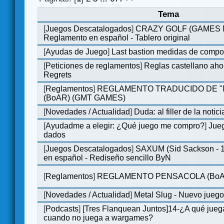
Tema
[
Juegos Descatalogados
]
CRAZY GOLF (GAMES Ma
Reglamento en español - Tablero original
[
Ayudas de Juego
]
Last bastion medidas de comp
[
Peticiones de reglamentos
]
Reglas castellano aho
Regrets
[
Reglamentos
]
REGLAMENTO TRADUCIDO DE 
(BoAR) (GMT GAMES)
[
Novedades / Actualidad
]
Duda: al filler de la notici
[
Ayudadme a elegir: ¿Qué juego me compro?
]
Jueg
dados
[
Juegos Descatalogados
]
SAXUM (Sid Sackson - 
en español - Rediseño sencillo ByN
[
Reglamentos
]
REGLAMENTO PENSACOLA (BoA
[
Novedades / Actualidad
]
Metal Slug - Nuevo jueg
[
Podcasts
]
[Tres Flanquean Juntos]14-¿A qué jue
cuando no juega a wargames?