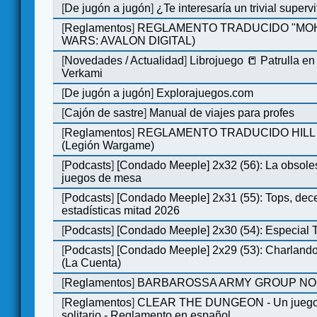
[
De jugón a jugón
]
¿Te interesaría un trivial super
[
Reglamentos
]
REGLAMENTO TRADUCIDO "MOH
WARS: AVALON DIGITAL)
[
Novedades / Actualidad
]
Librojuego 📒 Patrulla en
Verkami
[
De jugón a jugón
]
Explorajuegos.com
[
Cajón de sastre
]
Manual de viajes para profes
[
Reglamentos
]
REGLAMENTO TRADUCIDO HILL
(Legión Wargame)
[
Podcasts
]
[Condado Meeple] 2x32 (56): La obsole
juegos de mesa
[
Podcasts
]
[Condado Meeple] 2x31 (55): Tops, dec
estadísticas mitad 2026
[
Podcasts
]
[Condado Meeple] 2x30 (54): Especial
[
Podcasts
]
[Condado Meeple] 2x29 (53): Charlando
(La Cuenta)
[
Reglamentos
]
BARBAROSSA ARMY GROUP NO
[
Reglamentos
]
CLEAR THE DUNGEON - Un juego 
solitario - Reglamento en español