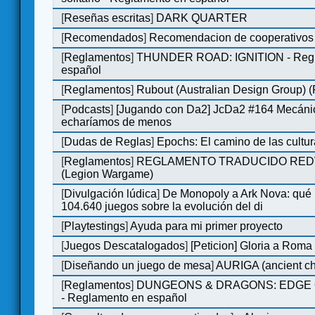
[
Reseñas escritas
]
DARK QUARTER
[
Recomendados
]
Recomendacion de cooperativos 
[
Reglamentos
]
THUNDER ROAD: IGNITION - Regl
español
[
Reglamentos
]
Rubout (Australian Design Group) 
[
Podcasts
]
[Jugando con Da2] JcDa2 #164 Mecáni
echaríamos de menos
[
Dudas de Reglas
]
Epochs: El camino de las cultu
[
Reglamentos
]
REGLAMENTO TRADUCIDO RED
(Legion Wargame)
[
Divulgación lúdica
]
De Monopoly a Ark Nova: qué
104.640 juegos sobre la evolución del di
[
Playtestings
]
Ayuda para mi primer proyecto
[
Juegos Descatalogados
]
[Peticion] Gloria a Roma
[
Diseñando un juego de mesa
]
AURIGA (ancient cha
[
Reglamentos
]
DUNGEONS & DRAGONS: EDGE 
- Reglamento en español