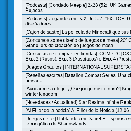
[
Podcasts
]
[Condado Meeple] 2x28 (52): UK Games
Pujadas
[
Podcasts
]
[Jugando con Da2] JcDa2 #163 TOP10 
diseñadores
[
Cajón de sastre
]
La película de Minecraft que sus 
[
Concursos sobre diseño de juegos de mesa
]
20º 
Granollers de creación de juegos de mesa
[
Consultas de compras en tiendas
]
[COMPRO] C&C
Exp. 2 (Rusos), Exp. 3 (Austriacos) o Exp. 4 (Prusi
[
Juegos Gratuitos
]
INTERNATIONAL SUPERSTAR
[
Reseñas escritas
]
Battalion Combat Series. Una cl
personal.
[
Ayudadme a elegir: ¿Qué juego me compro?
]
King
winter kingdom
[
Novedades / Actualidad
]
Star Realms Infinite Repl
[
Al Filler de la noticia
]
Al Filler de la Noticia (12-06
[
Juegos de rol
]
Hablando con Daniel P. Espinosa s
terror gótico de Shadowlands