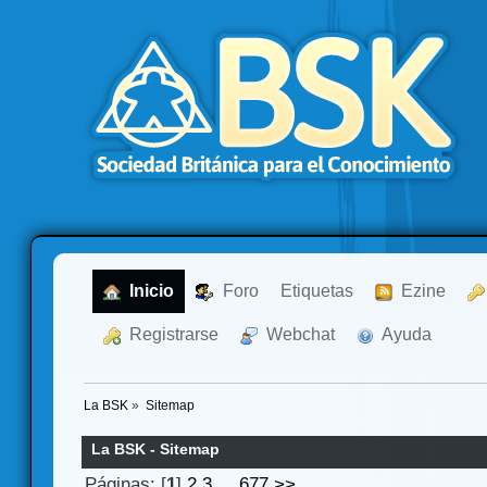
  Inicio
  Foro
Etiquetas
  Ezine
  Registrarse
  Webchat
  Ayuda
La BSK
»
Sitemap
La BSK - Sitemap
Páginas: [
1
]
2
3
...
677
>>