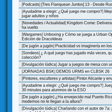
[
Podcasts
]
[Tres Flanquean Juntos] 13 - Desde Ru
[
Ayudadme a elegir: ¿Qué juego me compro?
]
Mejo
jugar adultos y niños
[
Novedades / Actualidad
]
Kingdom Come: Deliveran
ha vuelto
[
Wargames
]
Unboxing y Cómo se juega a Urban Op
Edición de DracoIdeas
[
De jugón a jugón
]
Practicidad vs imaginería en lo
[
Sondeos
]
¿ A qué juego has jugado más veces, qu
colección?
[
Divulgación lúdica
]
Jugar a juegos de mesa con u
[
JORNADAS BSK
]
DEMOS URMS en CLBSK 26
[
Pintores, escultores y artistas
]
Pintor Alicante y en
[
Ayudadme a elegir: ¿Qué juego me compro?
]
Jue
30 minutos para alumnos de la ESO
[
De jugón a jugón
]
¿Ha envejecido mal Puerto Rico
modernos no le llegan a la altura?
[
Divulgación lúdica
]
Charlando con el autor de 7a: