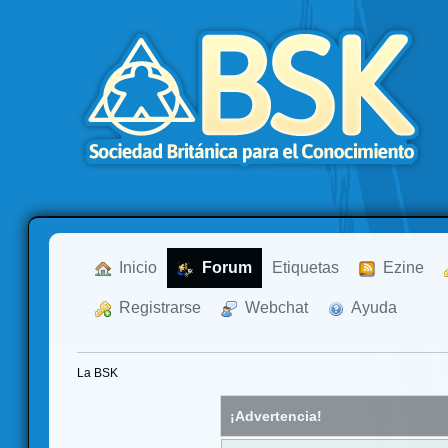
  Inicio
  Forum
Etiquetas
  Ezine
  Registrarse
  Webchat
  Ayuda
La BSK
¡Advertencia!