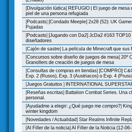
[
Divulgación lúdica
]
REFUGIO | El juego de mesa q
piel de una persona refugiada
[
Podcasts
]
[Condado Meeple] 2x28 (52): UK Games
Pujadas
[
Podcasts
]
[Jugando con Da2] JcDa2 #163 TOP10 
diseñadores
[
Cajón de sastre
]
La película de Minecraft que sus 
[
Concursos sobre diseño de juegos de mesa
]
20º 
Granollers de creación de juegos de mesa
[
Consultas de compras en tiendas
]
[COMPRO] C&C
Exp. 2 (Rusos), Exp. 3 (Austriacos) o Exp. 4 (Prusi
[
Juegos Gratuitos
]
INTERNATIONAL SUPERSTAR
[
Reseñas escritas
]
Battalion Combat Series. Una cl
personal.
[
Ayudadme a elegir: ¿Qué juego me compro?
]
King
winter kingdom
[
Novedades / Actualidad
]
Star Realms Infinite Repl
[
Al Filler de la noticia
]
Al Filler de la Noticia (12-06