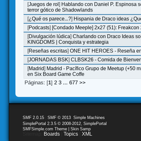
[
Juegos de rol
]
Hablando con Daniel P. Espinosa s
terror gótico de Shadowlands
[
¿Qué os parece...?
]
Hispania de Draco ideas ¿Qu
[
Podcasts
]
[Condado Meeple] 2x27 (51): Freakcon
[
Divulgación lúdica
]
Charlando con Draco Ideas s
KINGDOMS | Conquista y estrategia
[
Reseñas escritas
]
ONE HIT HEROES - Reseña en 
[
JORNADAS BSK
]
CLBSK26 - Comida de Bienve
[
Madrid
]
Madrid - Pacífico Grupo de Meetup (+50 
en Six Board Game Coffe
Páginas: [
1
]
2
3
...
677
>>
SMF 2.0.15
|
SMF © 2013
,
Simple Machines
SimplePortal 2.3.5 © 2008-2012, SimplePortal
SMFSimple.com Theme | Skin Samp
Sitemap:
Boards
|
Topics
|
XML