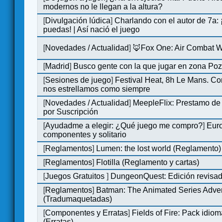
modernos no le llegan a la altura?
[
Divulgación lúdica
]
Charlando con el autor de 7a:
puedas! | Así nació el juego
[
Novedades / Actualidad
]
🦊Fox One: Air Combat 
[
Madrid
]
Busco gente con la que jugar en zona Po
[
Sesiones de juego
]
Festival Heat, 8h Le Mans. C
nos estrellamos como siempre
[
Novedades / Actualidad
]
MeepleFlix: Prestamo de
por Suscripción
[
Ayudadme a elegir: ¿Qué juego me compro?
]
Eur
componentes y solitario
[
Reglamentos
]
Lumen: the lost world (Reglamento)
[
Reglamentos
]
Flotilla (Reglamento y cartas)
[
Juegos Gratuitos
]
DungeonQuest: Edición revisad
[
Reglamentos
]
Batman: The Animated Series Adve
(Tradumaquetadas)
[
Componentes y Erratas
]
Fields of Fire: Pack id
(Erratas)