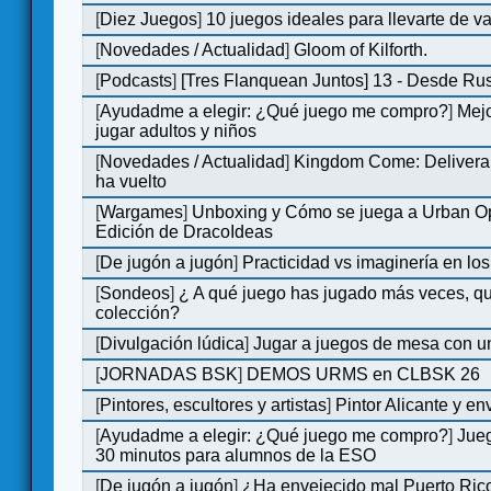
[
Diez Juegos
]
10 juegos ideales para llevarte de 
[
Novedades / Actualidad
]
Gloom of Kilforth.
[
Podcasts
]
[Tres Flanquean Juntos] 13 - Desde Ru
[
Ayudadme a elegir: ¿Qué juego me compro?
]
Mejo
jugar adultos y niños
[
Novedades / Actualidad
]
Kingdom Come: Deliveran
ha vuelto
[
Wargames
]
Unboxing y Cómo se juega a Urban Op
Edición de DracoIdeas
[
De jugón a jugón
]
Practicidad vs imaginería en lo
[
Sondeos
]
¿ A qué juego has jugado más veces, qu
colección?
[
Divulgación lúdica
]
Jugar a juegos de mesa con u
[
JORNADAS BSK
]
DEMOS URMS en CLBSK 26
[
Pintores, escultores y artistas
]
Pintor Alicante y en
[
Ayudadme a elegir: ¿Qué juego me compro?
]
Jue
30 minutos para alumnos de la ESO
[
De jugón a jugón
]
¿Ha envejecido mal Puerto Rico