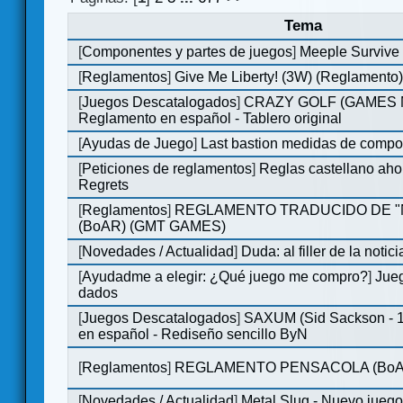
Tema
[
Componentes y partes de juegos
]
Meeple Survive 
[
Reglamentos
]
Give Me Liberty! (3W) (Reglamento
[
Juegos Descatalogados
]
CRAZY GOLF (GAMES Ma
Reglamento en español - Tablero original
[
Ayudas de Juego
]
Last bastion medidas de comp
[
Peticiones de reglamentos
]
Reglas castellano aho
Regrets
[
Reglamentos
]
REGLAMENTO TRADUCIDO DE 
(BoAR) (GMT GAMES)
[
Novedades / Actualidad
]
Duda: al filler de la notici
[
Ayudadme a elegir: ¿Qué juego me compro?
]
Jueg
dados
[
Juegos Descatalogados
]
SAXUM (Sid Sackson - 
en español - Rediseño sencillo ByN
[
Reglamentos
]
REGLAMENTO PENSACOLA (BoA
[
Novedades / Actualidad
]
Metal Slug - Nuevo jueg