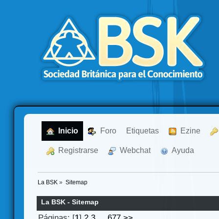
  Inicio
  Foro
Etiquetas
  Ezine
  Registrarse
  Webchat
  Ayuda
La BSK
»
Sitemap
La BSK - Sitemap
Páginas: [
1
]
2
3
...
677
>>