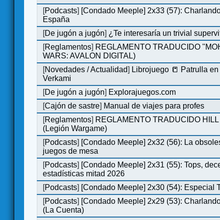
[
Podcasts
]
[Condado Meeple] 2x33 (57): Charlan
España
[
De jugón a jugón
]
¿Te interesaría un trivial super
[
Reglamentos
]
REGLAMENTO TRADUCIDO "MOH
WARS: AVALON DIGITAL)
[
Novedades / Actualidad
]
Librojuego 📒 Patrulla en
Verkami
[
De jugón a jugón
]
Explorajuegos.com
[
Cajón de sastre
]
Manual de viajes para profes
[
Reglamentos
]
REGLAMENTO TRADUCIDO HILL
(Legión Wargame)
[
Podcasts
]
[Condado Meeple] 2x32 (56): La obsole
juegos de mesa
[
Podcasts
]
[Condado Meeple] 2x31 (55): Tops, dec
estadísticas mitad 2026
[
Podcasts
]
[Condado Meeple] 2x30 (54): Especial
[
Podcasts
]
[Condado Meeple] 2x29 (53): Charlando
(La Cuenta)