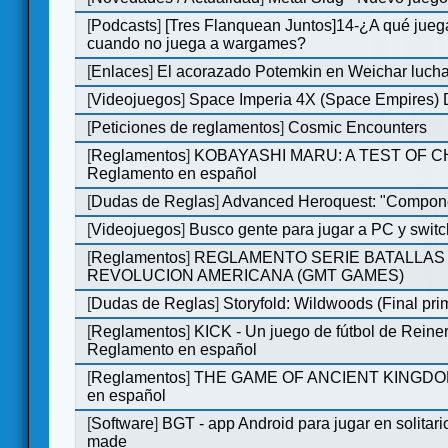
[
Podcasts
]
[Tres Flanquean Juntos]14-¿A qué jue
cuando no juega a wargames?
[
Enlaces
]
El acorazado Potemkin en Weichar lucha
[
Videojuegos
]
Space Imperia 4X (Space Empires) D
[
Peticiones de reglamentos
]
Cosmic Encounters
[
Reglamentos
]
KOBAYASHI MARU: A TEST OF 
Reglamento en español
[
Dudas de Reglas
]
Advanced Heroquest: "Compone
[
Videojuegos
]
Busco gente para jugar a PC y switc
[
Reglamentos
]
REGLAMENTO SERIE BATALLAS 
REVOLUCION AMERICANA (GMT GAMES)
[
Dudas de Reglas
]
Storyfold: Wildwoods (Final prim
[
Reglamentos
]
KICK - Un juego de fútbol de Reiner
Reglamento en español
[
Reglamentos
]
THE GAME OF ANCIENT KINGDOM
en español
[
Software
]
BGT - app Android para jugar en solitari
made