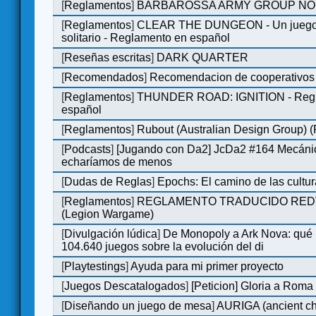
[
Reglamentos
]
BARBAROSSA ARMY GROUP NO
[
Reglamentos
]
CLEAR THE DUNGEON - Un juego 
solitario - Reglamento en español
[
Reseñas escritas
]
DARK QUARTER
[
Recomendados
]
Recomendacion de cooperativos 
[
Reglamentos
]
THUNDER ROAD: IGNITION - Regl
español
[
Reglamentos
]
Rubout (Australian Design Group) 
[
Podcasts
]
[Jugando con Da2] JcDa2 #164 Mecáni
echaríamos de menos
[
Dudas de Reglas
]
Epochs: El camino de las cultu
[
Reglamentos
]
REGLAMENTO TRADUCIDO RED
(Legion Wargame)
[
Divulgación lúdica
]
De Monopoly a Ark Nova: qué
104.640 juegos sobre la evolución del di
[
Playtestings
]
Ayuda para mi primer proyecto
[
Juegos Descatalogados
]
[Peticion] Gloria a Roma
[
Diseñando un juego de mesa
]
AURIGA (ancient cha