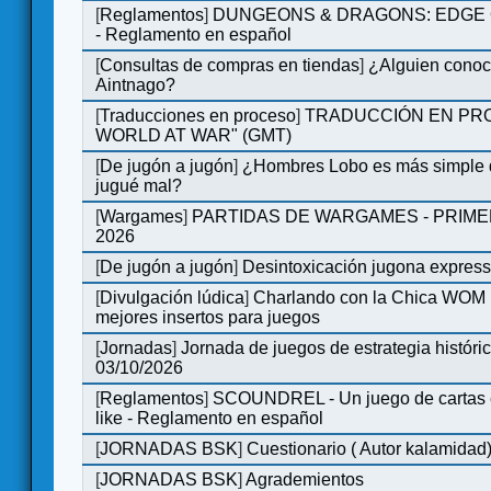
[
Reglamentos
]
DUNGEONS & DRAGONS: EDGE 
- Reglamento en español
[
Consultas de compras en tiendas
]
¿Alguien conoce
Aintnago?
[
Traducciones en proceso
]
TRADUCCIÓN EN PRO
WORLD AT WAR" (GMT)
[
De jugón a jugón
]
¿Hombres Lobo es más simple q
jugué mal?
[
Wargames
]
PARTIDAS DE WARGAMES - PRIM
2026
[
De jugón a jugón
]
Desintoxicación jugona expres
[
Divulgación lúdica
]
Charlando con la Chica WOM | 
mejores insertos para juegos
[
Jornadas
]
Jornada de juegos de estrategia históri
03/10/2026
[
Reglamentos
]
SCOUNDREL - Un juego de cartas en
like - Reglamento en español
[
JORNADAS BSK
]
Cuestionario ( Autor kalamidad
[
JORNADAS BSK
]
Agrademientos