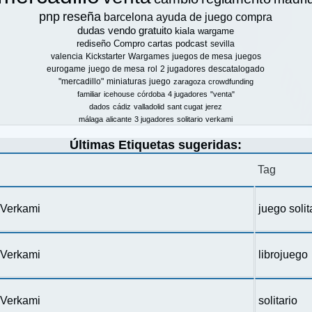
pnp
reseña
barcelona
ayuda de juego
compra
dudas
vendo
gratuito
kiala
wargame
rediseño
Compro
cartas
podcast
sevilla
valencia
Kickstarter
Wargames
juegos de mesa
juegos
eurogame
juego de mesa
rol
2 jugadores
descatalogado
"mercadillo"
miniaturas
juego
zaragoza
crowdfunding
familiar
icehouse
córdoba
4 jugadores
"venta"
dados
cádiz
valladolid
sant cugat
jerez
málaga
alicante
3 jugadores
solitario
verkami
Últimas Etiquetas sugeridas:
Tag
n Verkami
juego solit
n Verkami
librojuego
n Verkami
solitario