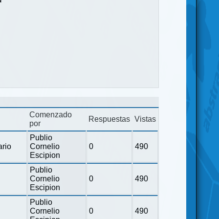
Comenzado
Respuestas
Vistas
por
Publio
ario
Cornelio
0
490
Escipion
Publio
Cornelio
0
490
Escipion
Publio
Cornelio
0
490