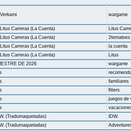
n Verkami
wargame
Litus Carreras (La Cuenta)
Litus Carr
Litus Carreras (La Cuenta)
2tomatoes
Litus Carreras (La Cuenta)
la cuenta
Litus Carreras (La Cuenta)
Litus
ESTRE DE 2026
wargame
s
recomenda
s
familiares
s
fillers
s
juegos de 
s
vacacione
DW. (Tradumaquetadas)
IDW.
DW. (Tradumaquetadas)
Adventure