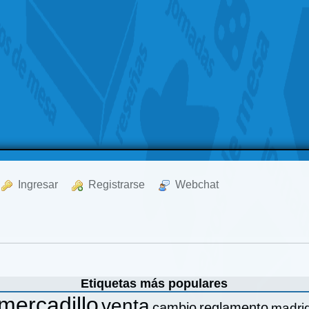
  Ingresar
  Registrarse
  Webchat
Etiquetas más populares
mercadillo
venta
cambio
reglamento
madri