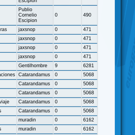
Escipion
Publio
Cornelio
0
490
Escipion
eras
jaxsnop
0
471
jaxsnop
0
471
jaxsnop
0
471
jaxsnop
0
471
Gentilhombre
9
6281
ciones
Catarandamus
0
5068
Catarandamus
0
5068
Catarandamus
0
5068
viaje
Catarandamus
0
5068
s
Catarandamus
0
5068
muradin
0
6162
s
muradin
0
6162