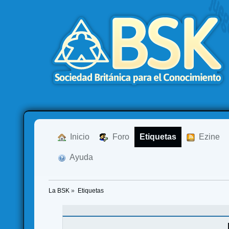
  Inicio
  Foro
Etiquetas
  Ezine
  Ayuda
La BSK
»
Etiquetas