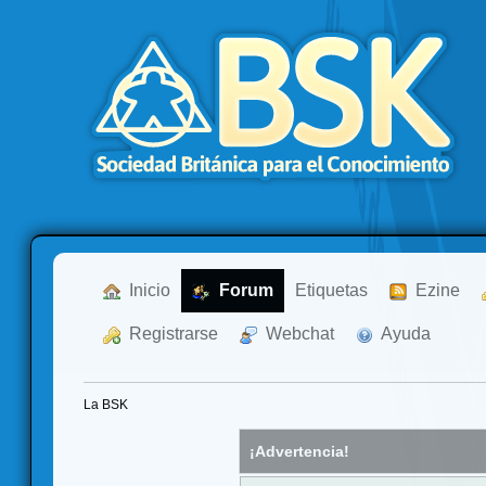
  Inicio
  Forum
Etiquetas
  Ezine
  Registrarse
  Webchat
  Ayuda
La BSK
¡Advertencia!