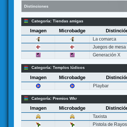
Distinciones
Categoría: Tiendas amigas
Imagen
Microbadge
Distinció
La comarca
Juegos de mesa
Generación X
Categoría: Templos lúdicos
Imagen
Microbadge
Distinció
Playbar
Categoría: Premios Wkr
Imagen
Microbadge
Distinció
Taxista
Pistola de Rayo