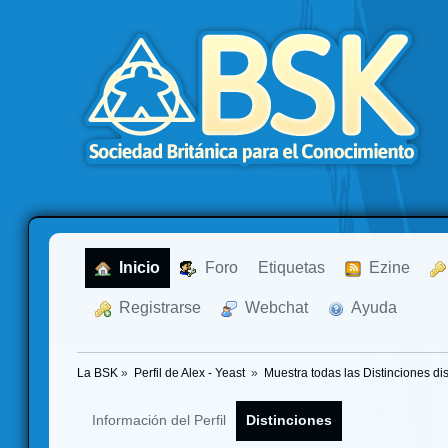
  Inicio
  Foro
Etiquetas
  Ezine
  Registrarse
  Webchat
  Ayuda
La BSK
»
Perfil de Alex - Yeast 
»
Muestra todas las Distinciones di
Información del Perfil
Distinciones