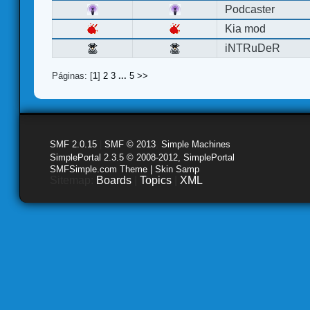
Podcaster
Kia mod
iNTRuDeR
Páginas: [
1
]
2
3
...
5
>>
SMF 2.0.15
|
SMF © 2013
,
Simple Machines
SimplePortal 2.3.5 © 2008-2012, SimplePortal
SMFSimple.com Theme | Skin Samp
Sitemap:
Boards
|
Topics
|
XML