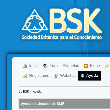
  Inicio
  Foro
Etiquetas
  Ezine
  Registrarse
  Webchat
  Ayuda
La BSK
»
Ayuda
Ayuda de Usuario de SMF