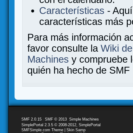
Características
- Aquí
características más 
Para más información a
favor consulte la
Wiki d
Machines
y compruebe 
quién ha hecho de SMF l
SMF 2.0.15
|
SMF © 2013
,
Simple Machines
SimplePortal 2.3.5 © 2008-2012, SimplePortal
SMFSimple.com Theme | Skin Samp