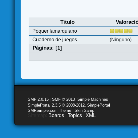
Título
Valoraci
Póquer lamarquiano
Cuaderno de juegos
(Ninguno)
Páginas: [
1
]
SMF 2.0.15
|
SMF © 2013
,
Simple Machines
SimplePortal 2.3.5 © 2008-2012, SimplePortal
SMFSimple.com Theme | Skin Samp
Sitemap:
Boards
|
Topics
|
XML