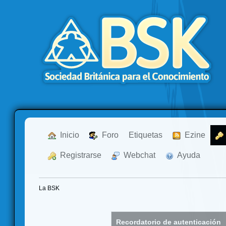
  Inicio
  Foro
Etiquetas
  Ezine
  Registrarse
  Webchat
  Ayuda
La BSK
Recordatorio de autenticación