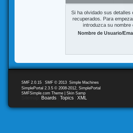
Si ha olvidado sus detalles
recuperados. Para empezar 
introduzca su nombre d
Nombre de Usuario/Emai
SMF 2.0.15
|
SMF © 2013
,
Simple Machines
SimplePortal 2.3.5 © 2008-2012, SimplePortal
SMFSimple.com Theme | Skin Samp
Sitemap:
Boards
|
Topics
|
XML