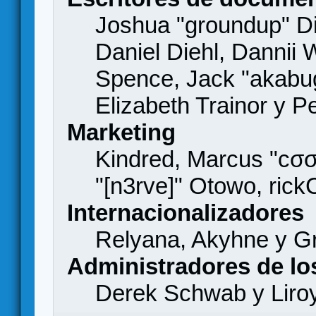
Joshua "groundup" Di
Daniel Diehl, Dannii 
Spence, Jack "akabu
Elizabeth Trainor y 
Marketing
Kindred, Marcus "cσσ
"[n3rve]" Otowo, rick
Internacionalizadores
Relyana, Akyhne y G
Administradores de lo
Derek Schwab y Liro