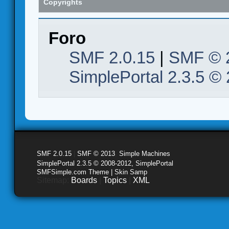
Copyrights
Foro
SMF 2.0.15
|
SMF © 
SimplePortal 2.3.5 ©
SMF 2.0.15
|
SMF © 2013
,
Simple Machines
SimplePortal 2.3.5 © 2008-2012, SimplePortal
SMFSimple.com Theme | Skin Samp
Sitemap:
Boards
|
Topics
|
XML