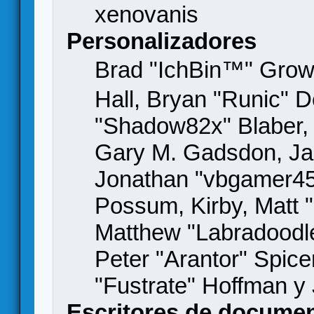
xenovanis
Personalizadores
Brad "IchBin™" Gro
Hall, Bryan "Runic" D
"Shadow82x" Blaber, 
Gary M. Gadsdon, Jas
Jonathan "vbgamer45" 
Possum, Kirby, Matt
Matthew "Labradoodle
Peter "Arantor" Spice
"Fustrate" Hoffman y
Escritores de docume