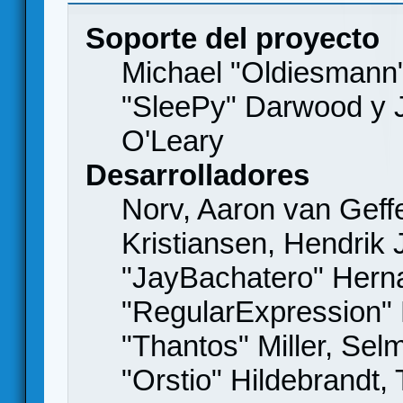
Soporte del proyecto
Michael "Oldiesmann
"SleePy" Darwood y J
O'Leary
Desarrolladores
Norv, Aaron van Geffe
Kristiansen, Hendrik
"JayBachatero" Hern
"RegularExpression"
"Thantos" Miller, Se
"Orstio" Hildebrandt,