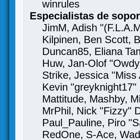
winrules
Especialistas de sopor
JimM, Adish "(F.L.A.M
Kilpinen, Ben Scott,
Duncan85, Eliana Tame
Huw, Jan-Olof "Owdy"
Strike, Jessica "Mis
Kevin "greyknight17" H
Mattitude, Mashby, Mic
MrPhil, Nick "Fizzy" 
Paul_Pauline, Piro "S
RedOne, S-Ace, Wad