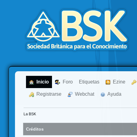
  Inicio
  Foro
Etiquetas
  Ezine
  Registrarse
  Webchat
  Ayuda
La BSK
Créditos