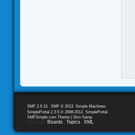
SMF 2.0.15
|
SMF © 2013
,
Simple Machines
SimplePortal 2.3.5 © 2008-2012, SimplePortal
SMFSimple.com Theme | Skin Samp
Sitemap:
Boards
|
Topics
|
XML