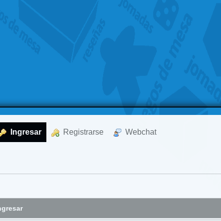
  Ingresar
  Registrarse
  Webchat
ngresar