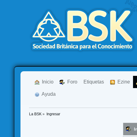
  Inicio
  Foro
Etiquetas
  Ezine
  Ayuda
La BSK
»
Ingresar
I