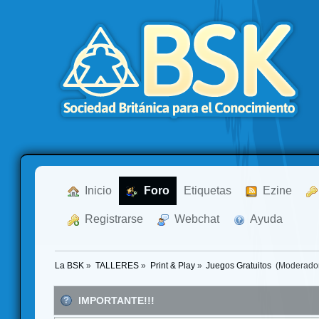
  Inicio
  Foro
Etiquetas
  Ezine
  Registrarse
  Webchat
  Ayuda
La BSK
»
TALLERES
»
Print & Play
»
Juegos Gratuitos 
(Moderado
IMPORTANTE!!!