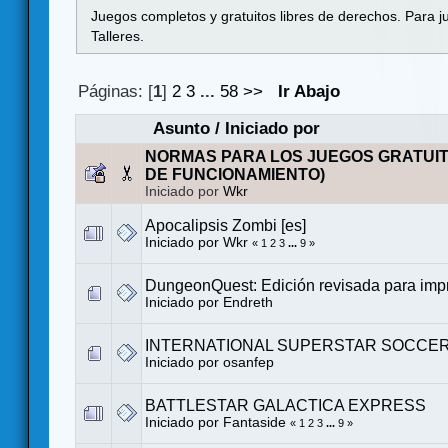
Juegos completos y gratuitos libres de derechos. Para j
Talleres.
Páginas: [
1
]
2
3
...
58
>>
Ir Abajo
Asunto
/
Iniciado por
NORMAS PARA LOS JUEGOS GRATUI
DE FUNCIONAMIENTO)
Iniciado por
Wkr
Apocalipsis Zombi [es]
Iniciado por
Wkr
«
1
2
3
...
9
»
DungeonQuest: Edición revisada para impr
Iniciado por
Endreth
INTERNATIONAL SUPERSTAR SOCCER 
Iniciado por
osanfep
BATTLESTAR GALACTICA EXPRESS
Iniciado por
Fantaside
«
1
2
3
...
9
»