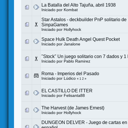
La Batalla del Alto Tajuña, abril 1938
Iniciado por
Kombat
Star Astalos - deckbuilder PnP solitario d
SinpaGames
Iniciado por
Hollyhock
Space Hulk Death Angel Quest Pocket
Iniciado por
Janalone
"Stock" Un juego solitario con 7 dados y 1
Iniciado por
Pablo Ramirez
Roma - Imperios del Pasado
Iniciado por
Lúdico
«
1
2
»
EL CASTILLO DE ITTER
Iniciado por
Felisanta88
The Harvest (de James Ernest)
Iniciado por
Hollyhock
DUNGEON DELVER - Juego de cartas en so
español