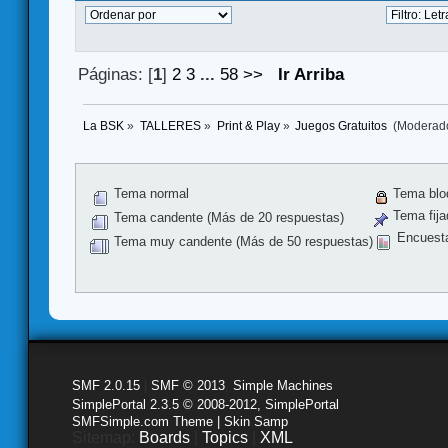
Páginas: [
1
]
2
3
...
58
>>
Ir Arriba
La BSK
»
TALLERES
»
Print & Play
»
Juegos Gratuitos 
(Moderad
Tema normal
Tema blo
Tema fija
Tema candente (Más de 20 respuestas)
Encuest
Tema muy candente (Más de 50 respuestas)
SMF 2.0.15
|
SMF © 2013
,
Simple Machines
SimplePortal 2.3.5 © 2008-2012, SimplePortal
SMFSimple.com Theme | Skin Samp
Sitemap:
Boards
|
Topics
|
XML