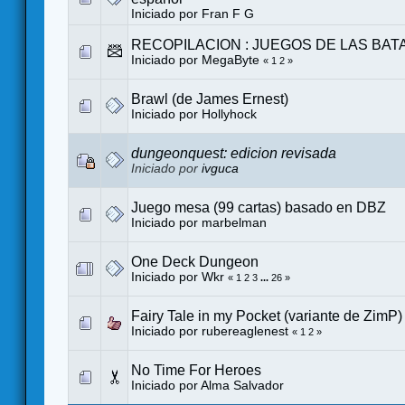
Iniciado por
Fran F G
RECOPILACION : JUEGOS DE LAS BAT
Iniciado por MegaByte
«
1
2
»
Brawl (de James Ernest)
Iniciado por
Hollyhock
dungeonquest: edicion revisada
Iniciado por
ivguca
Juego mesa (99 cartas) basado en DBZ
Iniciado por
marbelman
One Deck Dungeon
Iniciado por
Wkr
«
1
2
3
...
26
»
Fairy Tale in my Pocket (variante de ZimP) 
Iniciado por
rubereaglenest
«
1
2
»
No Time For Heroes
Iniciado por
Alma Salvador