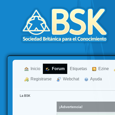
  Inicio
  Forum
Etiquetas
  Ezine
  Registrarse
  Webchat
  Ayuda
La BSK
¡Advertencia!