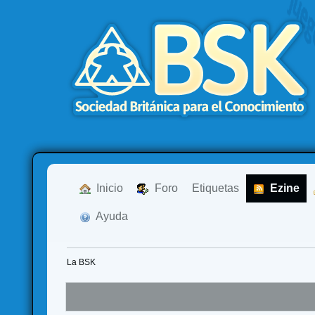
  Inicio
  Foro
Etiquetas
  Ezine
  Ayuda
La BSK