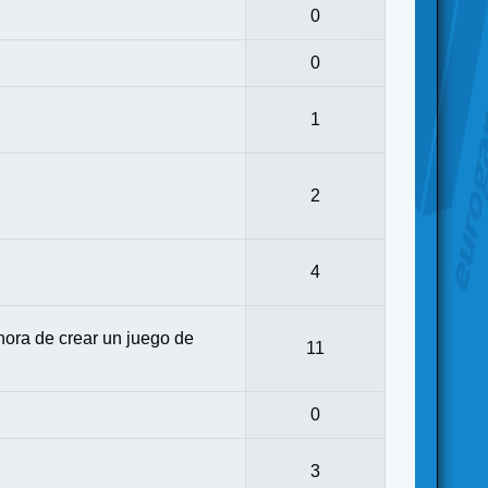
0
0
1
2
4
ora de crear un juego de
11
0
3