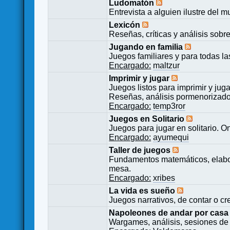
Ludomatón
Entrevista a alguien ilustre del 
Lexicón
Reseñas, críticas y análisis sobr
Jugando en familia
Juegos familiares y para todas l
Encargado:
maltzur
Imprimir y jugar
Juegos listos para imprimir y juga
Reseñas, análisis pormenorizado
Encargado:
temp3ror
Juegos en Solitario
Juegos para jugar en solitario. O
Encargado:
ayumequi
Taller de juegos
Fundamentos matemáticos, elabor
mesa.
Encargado:
xribes
La vida es sueño
Juegos narrativos, de contar o cre
Napoleones de andar por casa
Wargames, análisis, sesiones de 