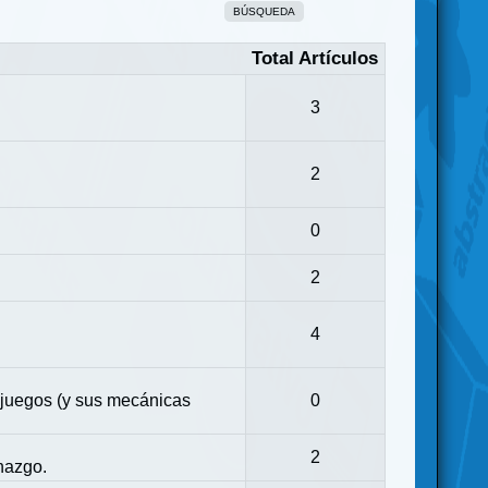
BÚSQUEDA
Total Artículos
3
2
0
2
4
 juegos (y sus mecánicas
0
2
nazgo.