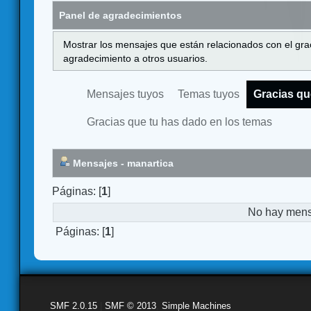
Panel de agradecimientos
Mostrar los mensajes que están relacionados con el gra
agradecimiento a otros usuarios.
Mensajes tuyos
Temas tuyos
Gracias qu
Gracias que tu has dado en los temas
Mensajes - manartica
Páginas: [
1
]
No hay mensa
Páginas: [
1
]
SMF 2.0.15
|
SMF © 2013
,
Simple Machines