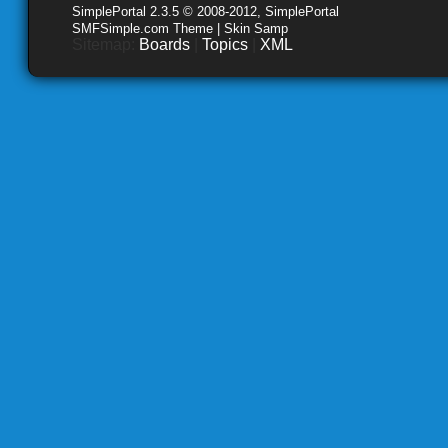
SimplePortal 2.3.5 © 2008-2012, SimplePortal
SMFSimple.com Theme | Skin Samp
Sitemap:
Boards
|
Topics
|
XML