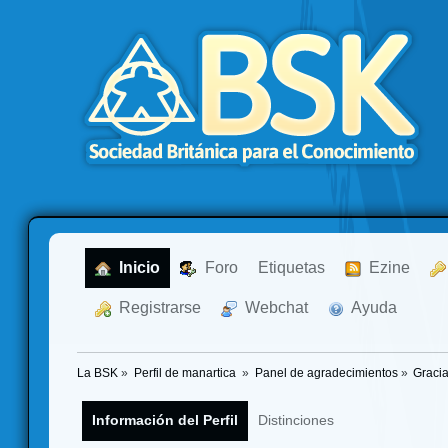
  Inicio
  Foro
Etiquetas
  Ezine
  Registrarse
  Webchat
  Ayuda
La BSK
»
Perfil de manartica 
»
Panel de agradecimientos
»
Gracia
Información del Perfil
Distinciones