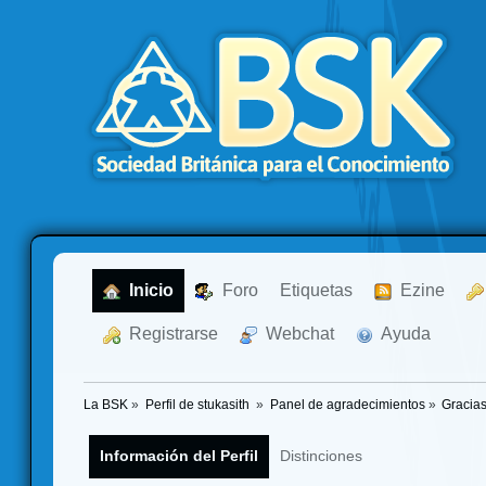
  Inicio
  Foro
Etiquetas
  Ezine
  Registrarse
  Webchat
  Ayuda
La BSK
»
Perfil de stukasith 
»
Panel de agradecimientos
»
Gracias
Información del Perfil
Distinciones