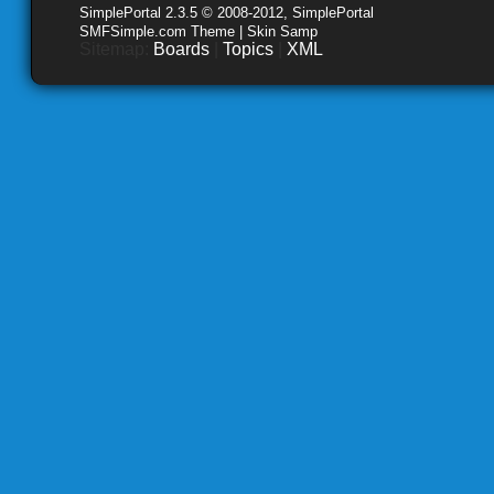
SimplePortal 2.3.5 © 2008-2012, SimplePortal
SMFSimple.com Theme | Skin Samp
Sitemap:
Boards
|
Topics
|
XML