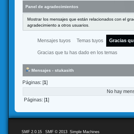
Panel de agradecimientos
Mostrar los mensajes que están relacionados con el gra
agradecimiento a otros usuarios.
Mensajes tuyos
Temas tuyos
Gracias qu
Gracias que tu has dado en los temas
Mensajes - stukasith
Páginas: [
1
]
No hay mensa
Páginas: [
1
]
SMF 2.0.15
|
SMF © 2013
,
Simple Machines