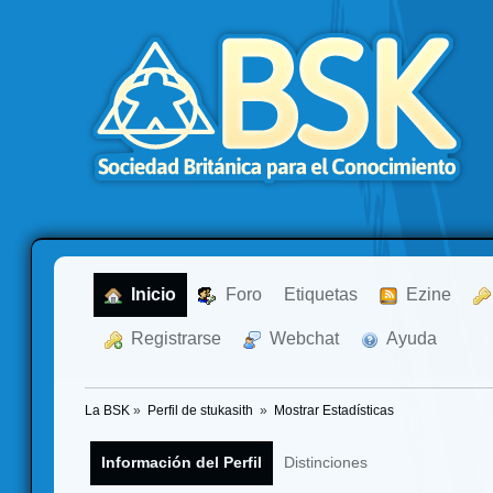
  Inicio
  Foro
Etiquetas
  Ezine
  Registrarse
  Webchat
  Ayuda
La BSK
»
Perfil de stukasith 
»
Mostrar Estadísticas
Información del Perfil
Distinciones