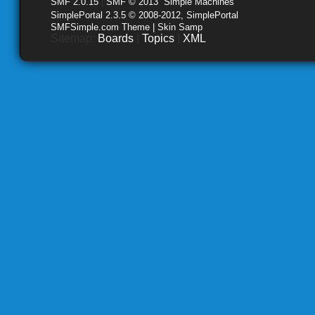
SMF 2.0.15
|
SMF © 2013
,
Simple Machines
SimplePortal 2.3.5 © 2008-2012, SimplePortal
SMFSimple.com Theme | Skin Samp
Sitemap:
Boards
|
Topics
|
XML