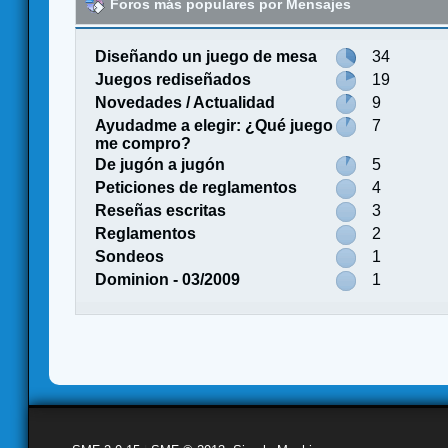
Foros más populares por Mensajes
Diseñando un juego de mesa
34
Juegos rediseñados
19
Novedades / Actualidad
9
Ayudadme a elegir: ¿Qué juego
7
me compro?
De jugón a jugón
5
Peticiones de reglamentos
4
Reseñas escritas
3
Reglamentos
2
Sondeos
1
Dominion - 03/2009
1