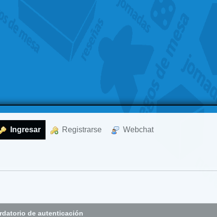
  Ingresar
  Registrarse
  Webchat
datorio de autenticación