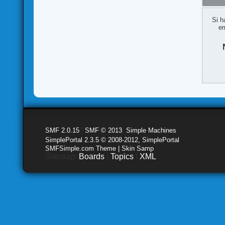
Si h
em
SMF 2.0.15
|
SMF © 2013
,
Simple Machines
SimplePortal 2.3.5 © 2008-2012, SimplePortal
SMFSimple.com Theme | Skin Samp
Sitemap:
Boards
|
Topics
|
XML