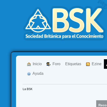
  Inicio
  Foro
Etiquetas
  Ezine
  Ayuda
La BSK
Recor