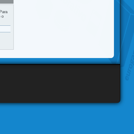
 Para
o o