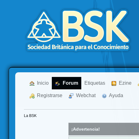
  Inicio
  Forum
Etiquetas
  Ezine
  Registrarse
  Webchat
  Ayuda
La BSK
¡Advertencia!