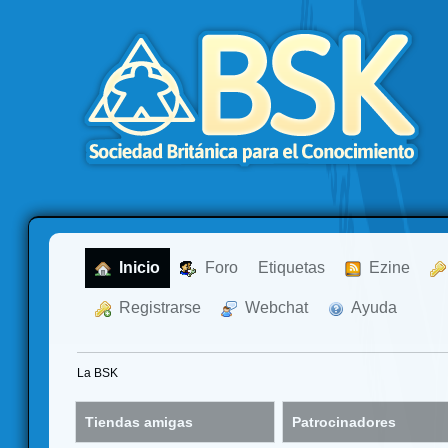
  Inicio
  Foro
Etiquetas
  Ezine
  Registrarse
  Webchat
  Ayuda
La BSK
Tiendas amigas
Patrocinadores