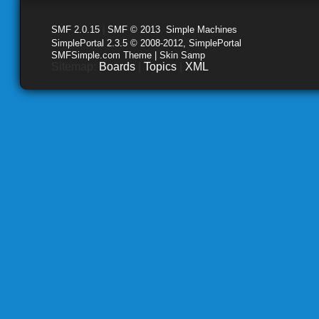
SMF 2.0.15
|
SMF © 2013
,
Simple Machines
SimplePortal 2.3.5 © 2008-2012, SimplePortal
SMFSimple.com Theme | Skin Samp
Sitemap:
Boards
|
Topics
|
XML