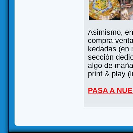
Asimismo, ent
compra-venta
kedadas (en 
sección dedi
algo de maña 
print & play (
PASA A NU