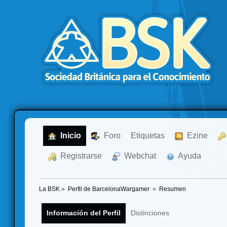
  Inicio
  Foro
Etiquetas
  Ezine
  Registrarse
  Webchat
  Ayuda
La BSK
»
Perfil de BarcelonaWargamer 
»
Resumen
Información del Perfil
Distinciones