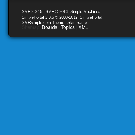
SMF 2.0.15
|
SMF © 2013
,
Simple Machines
SimplePortal 2.3.5 © 2008-2012, SimplePortal
SMFSimple.com Theme | Skin Samp
Sitemap:
Boards
|
Topics
|
XML