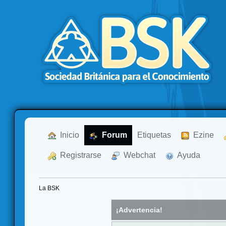
  Inicio
  Forum
Etiquetas
  Ezine
  Registrarse
  Webchat
  Ayuda
La BSK
¡Advertencia!