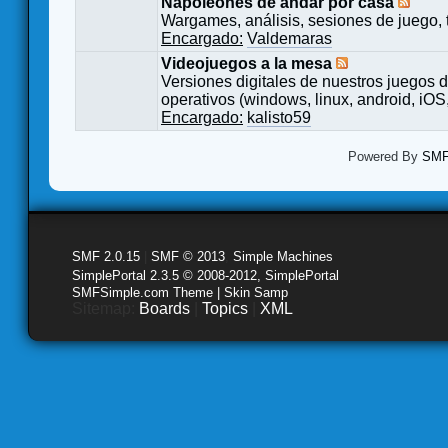
Napoleones de andar por casa
Wargames, análisis, sesiones de juego, 
Encargado:
Valdemaras
Videojuegos a la mesa
Versiones digitales de nuestros juegos d
operativos (windows, linux, android, iOS,
Encargado:
kalisto59
Powered By
SMF 
SMF 2.0.15
|
SMF © 2013
,
Simple Machines
SimplePortal 2.3.5 © 2008-2012, SimplePortal
SMFSimple.com Theme | Skin Samp
Sitemap:
Boards
|
Topics
|
XML