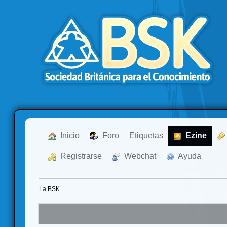
  Inicio
  Foro
Etiquetas
  Ezine
  Registrarse
  Webchat
  Ayuda
La BSK