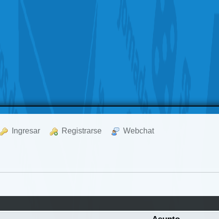
  Ingresar
  Registrarse
  Webchat