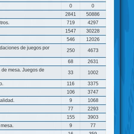
0
0
2841
50886
tros.
719
4297
1547
30228
546
12026
aciones de juegos por
250
4673
68
2631
os de mesa. Juegos de
33
1002
o.
116
3375
106
3747
alidad.
9
1068
77
2293
155
3903
 mesa.
9
77
16
359