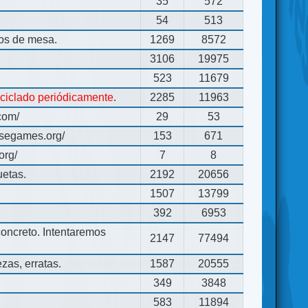
35
572
54
513
gos de mesa.
1269
8572
3106
19975
523
11679
eciclado periódicamente
.
2285
11963
com/
29
53
usegames.org/
153
671
org/
7
8
uetas.
2192
20656
1507
13799
392
6953
concreto. Intentaremos
2147
77494
zas, erratas.
1587
20555
349
3848
583
11894