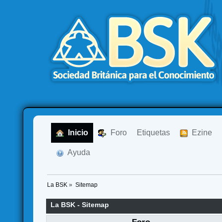
  Inicio
  Foro
Etiquetas
  Ezine
  Ayuda
La BSK
»
Sitemap
La BSK - Sitemap