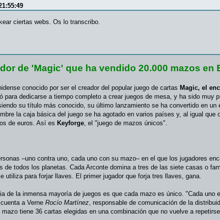
21:55:49
kear ciertas webs. Os lo transcribo.
eador de 'Magic' que ha vendido 20.000 mazos en
dense conocido por ser el creador del popular juego de cartas
Magic, el en
ejó para dedicarse a tiempo completo a crear juegos de mesa, y ha sido muy p
iendo su título más conocido, su último lanzamiento se ha convertido en un
bre la caja básica del juego se ha agotado en varios países y, al igual que 
tos de euros. Así es
Keyforge
, el "juego de mazos únicos".
rsonas –uno contra uno, cada uno con su mazo– en el que los jugadores enca
e todos los planetas. Cada Arconte domina a tres de las siete casas o famili
tiliza para forjar llaves. El primer jugador que forja tres llaves, gana.
cia de la inmensa mayoría de juegos es que cada mazo es único. "Cada uno e
, cuenta a Verne
Rocío Martínez
, responsable de comunicación de la distribu
a mazo tiene 36 cartas elegidas en una combinación que no vuelve a repetirse.