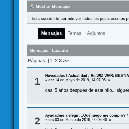
Mostrar Mensajes
Esta sección te permite ver todos los posts escritos
Mensajes
Temas
Adjuntos
Mensajes - Laxante
Páginas: [
1
]
2
3
>>
Novedades / Actualidad
/
Re:WIZ-WAR: BESTI
1
«
en:
14 de Mayo de 2019, 14:07:08 »
casi 5 años despues de este hilo... sigu
Ayudadme a elegir: ¿Qué juego me compro?
2
«
en:
03 de Marzo de 2019, 00:05:46 »