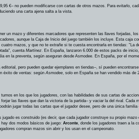
,95 €– no pueden modificarse con cartas de otros mazos. Para evitarlo, cad
duciendo una carta ajena salta a la vista.
er un mazo y diferentes marcadores que representen las llaves forjadas, los
adores, aunque la Caja de Inicio del juego también los incluye. Esta caja c
y cuatro mazos, y que no te extrañe si te cuesta encontrarla en tiendas: "La
otada", cuenta
Martínez
. En España, lanzaron 6.000 de estos packs de inicio
Italia en la preventa, según aseguran desde Asmodee. En España, por el mome
a editorial, pero pueden quedar ejemplares en tiendas–, sí pueden encontrarse
un éxito de ventas: según
Asmodee
, solo en España se han vendido más de 2
 turnos en los que los jugadores, con las habilidades de sus cartas de acciones
forjar las llaves que dan la victoria de la partida– y vaciar la del rival. Cad
 podrán jugar todas las cartas que el jugador desee, pero de una única familia q
s jugado es construido (es decir, que cada jugador construye su propio mazo 
os hay dos modos básicos de juego:
Arconte
, donde los jugadores traen a la
jugadores compran mazos sin abrir y los usan en el campeonato.