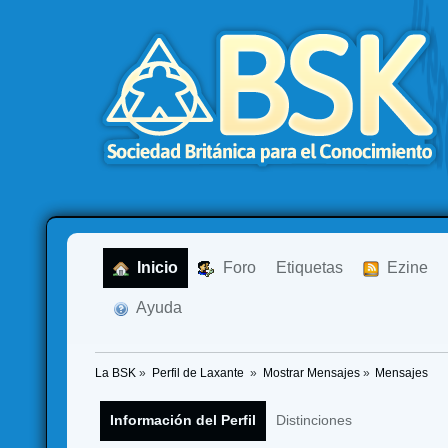
  Inicio
  Foro
Etiquetas
  Ezine
  Ayuda
La BSK
»
Perfil de Laxante 
»
Mostrar Mensajes
»
Mensajes
Información del Perfil
Distinciones