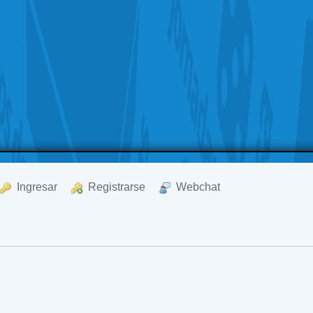
  Ingresar
  Registrarse
  Webchat