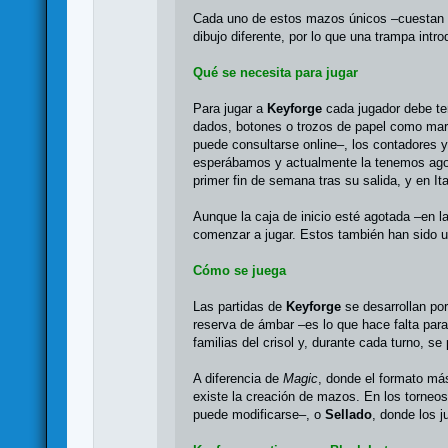
Cada uno de estos mazos únicos –cuestan 9
dibujo diferente, por lo que una trampa intro
Qué se necesita para jugar
Para jugar a
Keyforge
cada jugador debe ten
dados, botones o trozos de papel como marc
puede consultarse online–, los contadores 
esperábamos y actualmente la tenemos ag
primer fin de semana tras su salida, y en 
Aunque la caja de inicio esté agotada –en l
comenzar a jugar. Estos también han sido 
Cómo se juega
Las partidas de
Keyforge
se desarrollan por
reserva de ámbar –es lo que hace falta para 
familias del crisol y, durante cada turno, se
A diferencia de
Magic
, donde el formato má
existe la creación de mazos. En los torne
puede modificarse–, o
Sellado
, donde los 