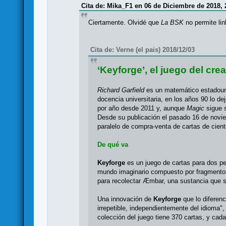
Cita de: Mika_F1 en 06 de Diciembre de 2018, 
Ciertamente. Olvidé que
La BSK
no permite lin
Cita de: Verne (el pais) 2018/12/03
‘Keyforge’, el juego del cr
Richard Garfield
es un matemático estadouni
docencia universitaria, en los años 90 lo d
por año desde 2011 y, aunque
Magic
sigue s
Desde su publicación el pasado 16 de noviem
paralelo de compra-venta de cartas de cien
De qué va
Keyforge
es un juego de cartas para dos pe
mundo imaginario compuesto por fragmentos d
para recolectar Æmbar, una sustancia que se u
Una innovación de
Keyforge
que lo diferen
irrepetible, independientemente del idioma"
colección del juego tiene 370 cartas, y cad