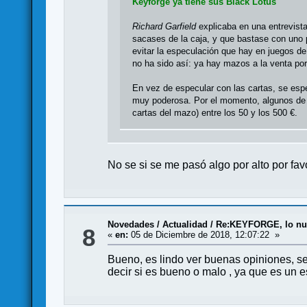
Keyforge ya tiene sus Black Lotus
Richard Garfield
explicaba en una entrevista
sacases de la caja, y que bastase con uno 
evitar la especulación que hay en juegos 
no ha sido así: ya hay mazos a la venta p
En vez de especular con las cartas, se es
muy poderosa. Por el momento, algunos de l
cartas del mazo) entre los 50 y los 500 €.
No se si se me pasó algo por alto por fa
Novedades / Actualidad
/
Re:KEYFORGE, lo nue
8
«
en:
05 de Diciembre de 2018, 12:07:22 »
Bueno, es lindo ver buenas opiniones, s
decir si es bueno o malo , ya que es un 