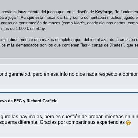
 previa al lanzamiento del juego que, en el diseño de
Keyforge
, "lo fundamen
para jugar". Aunque esta mecánica, tal y como comentaban muchos jugadores 
de cartas de construcción de mazos (como
Magic
, donde algunas cartas, como
or más de 1.000 € en
eBay
.
pecula directamente con mazos completos que, debido al azar de la creación
os más demandados son los que contienen "las 4 cartas de Jinetes", que se 
vor diganme xd, pero en esa info no dice nada respecto a opinio
vo de FFG y Richard Garfield
eguro las hay malas, pero es cuestión de probar, mientras en 
esquema diferente. Gracias por compartir sus experiencias