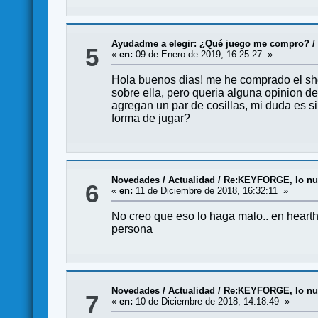
Ayudadme a elegir: ¿Qué juego me compro?
5
«
en:
09 de Enero de 2019, 16:25:27 »
Hola buenos dias! me he comprado el she
sobre ella, pero queria alguna opinion de
agregan un par de cosillas, mi duda es s
forma de jugar?
Novedades / Actualidad
/
Re:KEYFORGE, lo nue
6
«
en:
11 de Diciembre de 2018, 16:32:11 »
No creo que eso lo haga malo.. en heart
persona
Novedades / Actualidad
/
Re:KEYFORGE, lo nue
7
«
en:
10 de Diciembre de 2018, 14:18:49 »