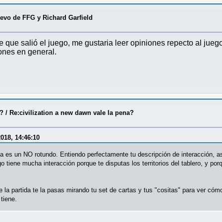
vo de FFG y Richard Garfield
 que salió el juego, me gustaria leer opiniones repecto al jueg
ones en general.
o?
/
Re:civilization a new dawn vale la pena?
018, 14:46:10
sta es un NO rotundo. Entiendo perfectamente tu descripción de interacción, 
go tiene mucha interacción porque te disputas los territorios del tablero, y p
e la partida te la pasas mirando tu set de cartas y tus "cositas" para ver có
tiene.